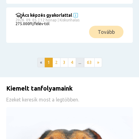
Ács képzés gyakorlattal
2026. 09. 05. | 12 hónap | Kiskunhalas
275.000Ft/félév-tól
Tovább
«
1
2
3
4
...
63
»
Kiemelt tanfolyamaink
Ezeket keresik most a legtöbben.