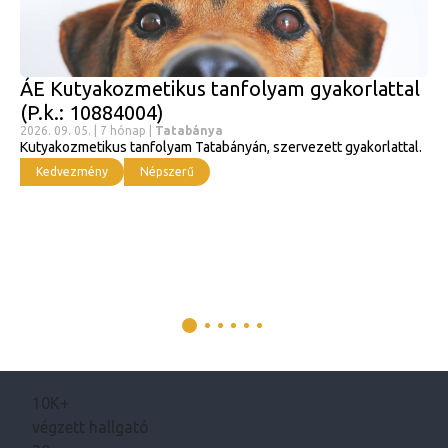
ÁE Kutyakozmetikus tanfolyam gyakorlattal
(P.k.: 10884004)
2026. 09. 05. | 7 hónap |
Tatabánya
Kutyakozmetikus tanfolyam Tatabányán, szervezett gyakorlattal.
Kedvezmény
Népszerű
10K+
végzett hallgató