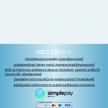
nem
tudok
részt
venni, be
lehet
pótolni a
tananyagot.
|
|
Felnőttképzési engedély száma
Kapcsolat
|
|
Szakképesítések idegen nyelvű megnevezések
Impresszum
ÁSZF az Eduforyou Szakképző Iskola és Technikum, valamint a MESTO
Csoport Kft. jelentkezőinek
|
|
|
SimplePay információk
Jogi nyilatkozat
ASZF hirdetőknek
|
Adatkezelési tájékoztató és szabályzat
Képzési programok