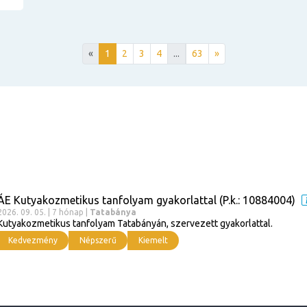
«
1
2
3
4
...
63
»
ÁE Kutyakozmetikus tanfolyam gyakorlattal (P.k.: 10884004)
2026. 09. 05. | 7 hónap |
Tatabánya
Kutyakozmetikus tanfolyam Tatabányán, szervezett gyakorlattal.
Kedvezmény
Népszerű
Kiemelt