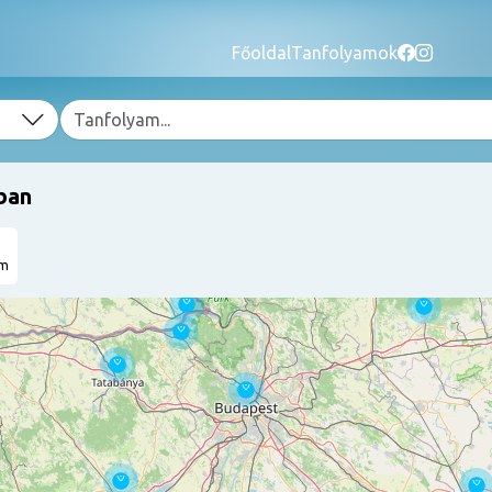
Főoldal
Tanfolyamok
ban
am