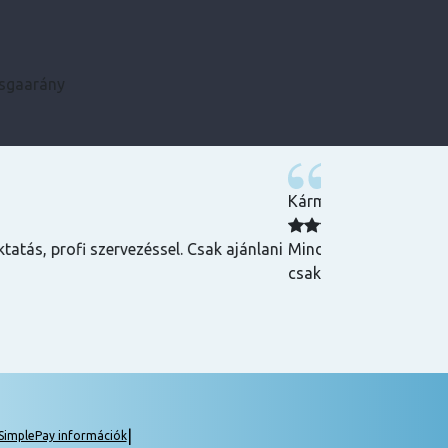
zsgaarány
Kármen
 Csak ajánlani
Minden szükséges infót előre megkaptam, szupe
csak ajánlani tudom! ☺️
|
SimplePay információk