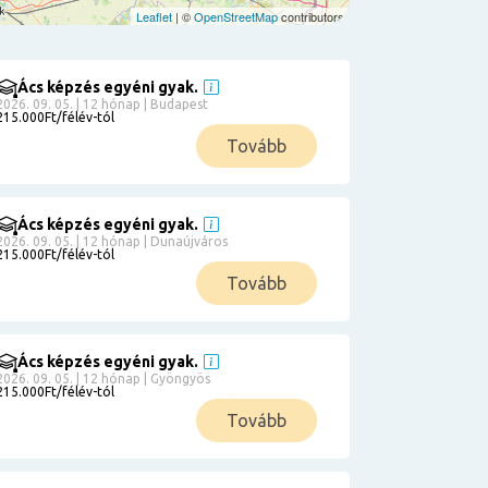
Leaflet
| ©
OpenStreetMap
contributors
Ács képzés egyéni gyak.
2026. 09. 05. | 12 hónap | Budapest
215.000Ft/félév-tól
Tovább
Ács képzés egyéni gyak.
2026. 09. 05. | 12 hónap | Dunaújváros
215.000Ft/félév-tól
Tovább
Ács képzés egyéni gyak.
2026. 09. 05. | 12 hónap | Gyöngyös
215.000Ft/félév-tól
Tovább