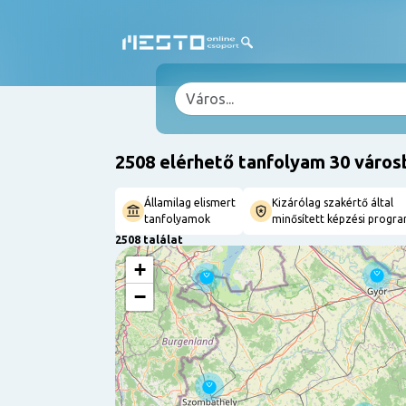
2508 elérhető tanfolyam 30 város
Államilag elismert
Kizárólag szakértő által
tanfolyamok
minősített képzési progr
2508 találat
+
−