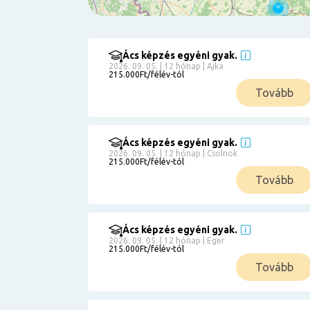
Ács képzés egyéni gyak.
Szűrés
2026. 09. 05. | 12 hónap | Ajka
215.000Ft/félév-tól
Pályakezdőknek
Tovább
Kismamáknak
Munkanélkülieknek
Kuponbeváltás
Ács képzés egyéni gyak.
2026. 09. 05. | 12 hónap | Csolnok
Érettségi
215.000Ft/félév-tól
8
általános
Tovább
50 000
0
3000000
Részletfizetéssel
Ács képzés egyéni gyak.
2026. 09. 05. | 12 hónap | Eger
215.000Ft/félév-tól
6
Tovább
0
12