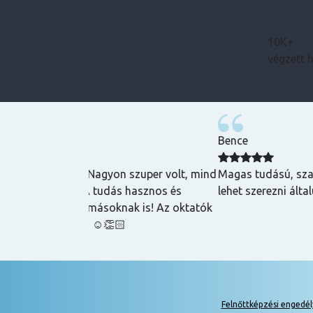
10K+
végzett 
Bence
zuper volt, mind
Magas tudású, szakképzett emberek oktatnak
hasznos és
lehet szerezni általuk
k is! Az oktatók
Felnőttképzési engedé