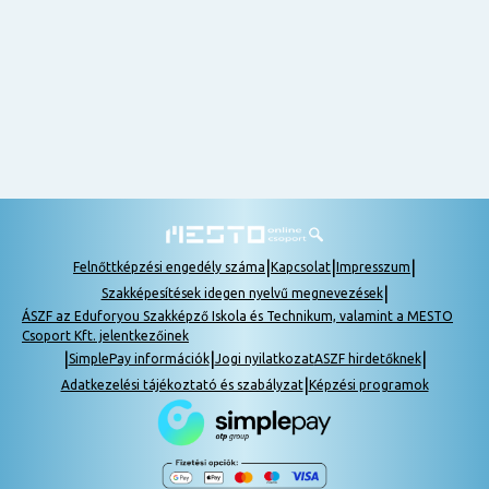
nem
tudok
részt
venni, be
lehet
pótolni a
tananyagot.
|
|
|
Felnőttképzési engedély száma
Kapcsolat
Impresszum
|
Szakképesítések idegen nyelvű megnevezések
ÁSZF az Eduforyou Szakképző Iskola és Technikum, valamint a MESTO
Csoport Kft. jelentkezőinek
|
|
|
SimplePay információk
Jogi nyilatkozat
ASZF hirdetőknek
|
Adatkezelési tájékoztató és szabályzat
Képzési programok