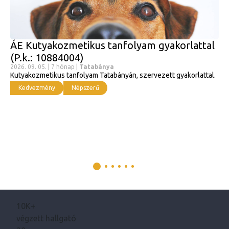
ÁE Kutyakozmetikus tanfolyam gyakorlattal
(P.k.: 10884004)
2026. 09. 05. | 7 hónap |
Tatabánya
Kutyakozmetikus tanfolyam Tatabányán, szervezett gyakorlattal.
Kedvezmény
Népszerű
10K+
végzett hallgató