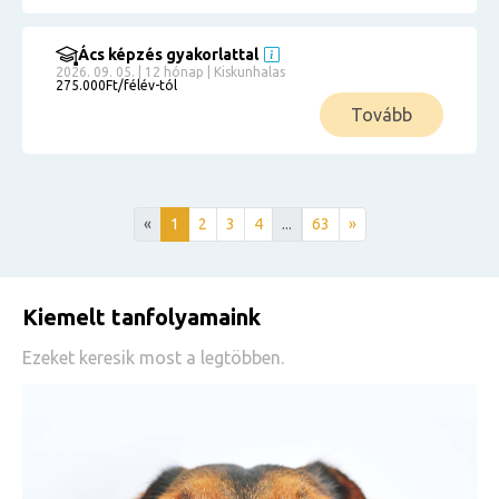
Ács képzés gyakorlattal
2026. 09. 05. | 12 hónap | Kiskunhalas
275.000Ft/félév-tól
Tovább
«
1
2
3
4
...
63
»
Kiemelt tanfolyamaink
Ezeket keresik most a legtöbben.