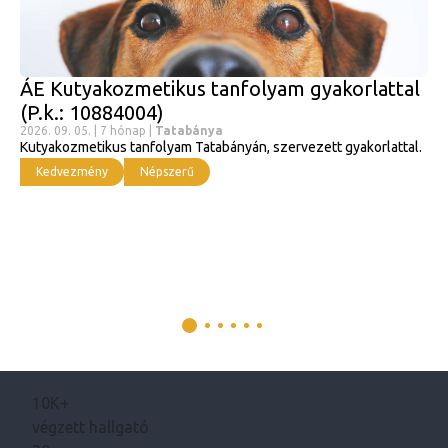
ÁE Kutyakozmetikus tanfolyam gyakorlattal
(P.k.: 10884004)
2026. 09. 05. | 7 hónap |
Tatabánya
Kutyakozmetikus tanfolyam Tatabányán, szervezett gyakorlattal.
Kedvezmény
Népszerű
10K+
végzett hallgató