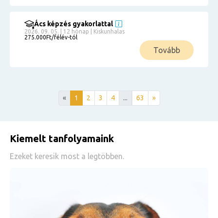
Ács képzés gyakorlattal
2026. 09. 05. | 12 hónap | Kiskunhalas
275.000Ft/félév-tól
Tovább
«
1
2
3
4
...
63
»
Kiemelt tanfolyamaink
Ezeket keresik most a legtöbben.