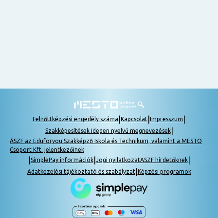
nem
tudok
részt
venni, be
lehet
pótolni a
tananyagot.
|
|
|
Felnőttképzési engedély száma
Kapcsolat
Impresszum
|
Szakképesítések idegen nyelvű megnevezések
ÁSZF az Eduforyou Szakképző Iskola és Technikum, valamint a MESTO
Csoport Kft. jelentkezőinek
|
|
|
SimplePay információk
Jogi nyilatkozat
ASZF hirdetőknek
|
Adatkezelési tájékoztató és szabályzat
Képzési programok