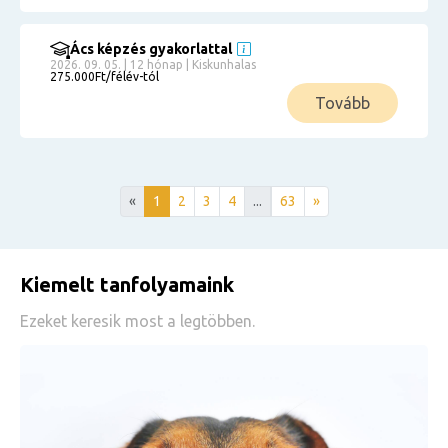
Ács képzés gyakorlattal
2026. 09. 05. | 12 hónap | Kiskunhalas
275.000Ft/félév-tól
Tovább
«
1
2
3
4
...
63
»
Kiemelt tanfolyamaink
Ezeket keresik most a legtöbben.