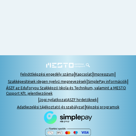
nem
tudok
részt
venni, be
lehet
pótolni a
tananyagot.
|
|
|
Felnőttképzési engedély száma
Kapcsolat
Impresszum
|
|
Szakképesítések idegen nyelvű megnevezések
SimplePay információk
ÁSZF az Eduforyou Szakképző Iskola és Technikum, valamint a MESTO
Csoport Kft. jelentkezőinek
|
|
Jogi nyilatkozat
ASZF hirdetőknek
|
Adatkezelési tájékoztató és szabályzat
Képzési programok