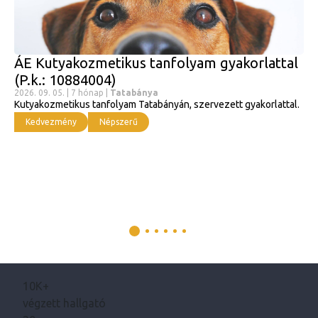
ÁE Kutyakozmetikus tanfolyam gyakorlattal
(P.k.: 10884004)
2026. 09. 05. | 7 hónap |
Tatabánya
Kutyakozmetikus tanfolyam Tatabányán, szervezett gyakorlattal.
Kedvezmény
Népszerű
10K+
végzett hallgató