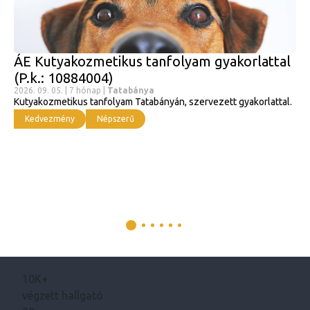
ÁE Kutyakozmetikus tanfolyam gyakorlattal
(P.k.: 10884004)
2026. 09. 05. | 7 hónap |
Tatabánya
Kutyakozmetikus tanfolyam Tatabányán, szervezett gyakorlattal.
Kedvezmény
Népszerű
10K+
végzett hallgató