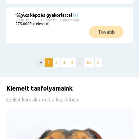
Ács képzés gyakorlattal
2026. 09. 05. | 12 hónap | Kiskunhalas
275.000Ft/félév-tól
Tovább
«
1
2
3
4
...
63
»
Kiemelt tanfolyamaink
Ezeket keresik most a legtöbben.