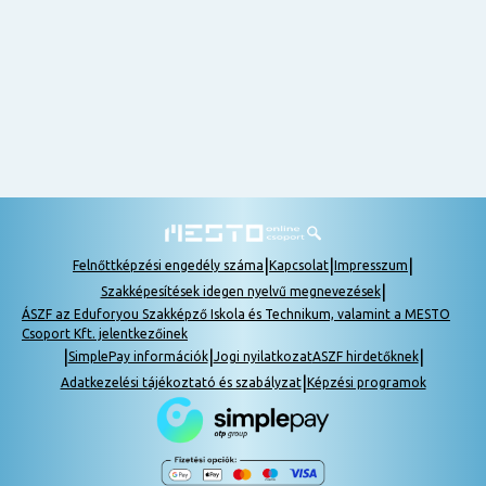
nem
tudok
részt
venni, be
lehet
pótolni a
tananyagot.
|
|
|
Felnőttképzési engedély száma
Kapcsolat
Impresszum
|
Szakképesítések idegen nyelvű megnevezések
ÁSZF az Eduforyou Szakképző Iskola és Technikum, valamint a MESTO
Csoport Kft. jelentkezőinek
|
|
|
SimplePay információk
Jogi nyilatkozat
ASZF hirdetőknek
|
Adatkezelési tájékoztató és szabályzat
Képzési programok