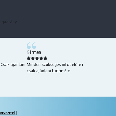
zsgaarány
Kármen
 Csak ajánlani
Minden szükséges infót előre megkaptam, szupe
csak ajánlani tudom! ☺️
|
gnevezések