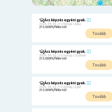
Ács képzés egyéni gyak.
Szűrés
2026. 09. 05. | 12 hónap | Ajka
215.000Ft/félév-tól
Pályakezdőknek
Tovább
Kismamáknak
Munkanélkülieknek
Kuponbeváltás
Ács képzés egyéni gyak.
2026. 09. 05. | 12 hónap | Csolnok
Érettségi
215.000Ft/félév-tól
8
általános
Tovább
50 000
0
3000000
Részletfizetéssel
Ács képzés egyéni gyak.
2026. 09. 05. | 12 hónap | Eger
215.000Ft/félév-tól
6
Tovább
0
12