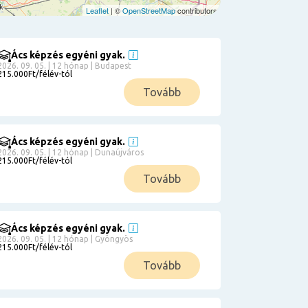
Leaflet
| ©
OpenStreetMap
contributors
Ács képzés egyéni gyak.
2026. 09. 05. | 12 hónap | Budapest
215.000Ft/félév-tól
Tovább
Ács képzés egyéni gyak.
2026. 09. 05. | 12 hónap | Dunaújváros
215.000Ft/félév-tól
Tovább
Ács képzés egyéni gyak.
2026. 09. 05. | 12 hónap | Gyöngyös
215.000Ft/félév-tól
Tovább