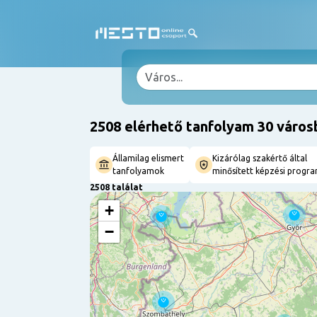
2508 elérhető tanfolyam 30 város
Államilag elismert
Kizárólag szakértő által
tanfolyamok
minősített képzési progr
2508 találat
+
−