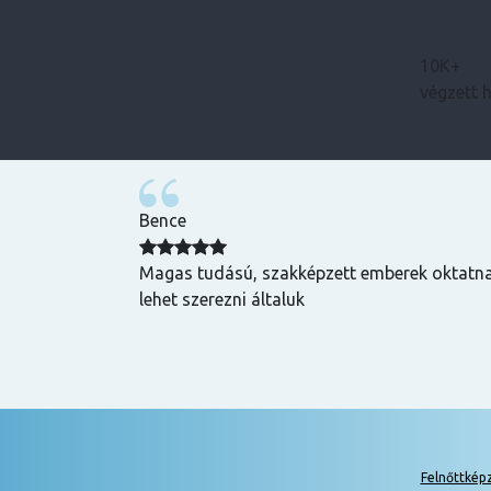
10K+
végzett 
Bence
zuper volt, mind
Magas tudású, szakképzett emberek oktatnak
hasznos és
lehet szerezni általuk
k is! Az oktatók
Felnőttkép