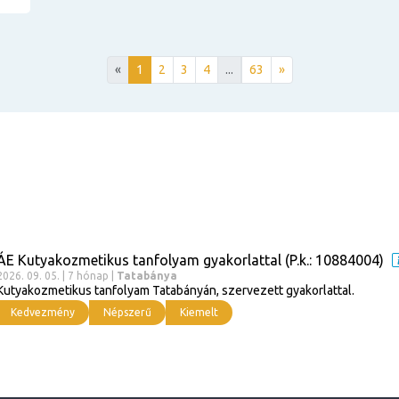
«
1
2
3
4
...
63
»
ÁE Kutyakozmetikus tanfolyam gyakorlattal (P.k.: 10884004)
2026. 09. 05. | 7 hónap |
Tatabánya
Kutyakozmetikus tanfolyam Tatabányán, szervezett gyakorlattal.
Kedvezmény
Népszerű
Kiemelt