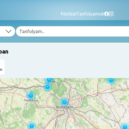
Főoldal
Tanfolyamok
ban
am