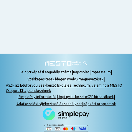
nem
tudok
részt
venni, be
lehet
pótolni a
tananyagot.
|
|
|
Felnőttképzési engedély száma
Kapcsolat
Impresszum
|
Szakképesítések idegen nyelvű megnevezések
ÁSZF az Eduforyou Szakképző Iskola és Technikum, valamint a MESTO
Csoport Kft. jelentkezőinek
|
|
|
SimplePay információk
Jogi nyilatkozat
ASZF hirdetőknek
|
Adatkezelési tájékoztató és szabályzat
Képzési programok