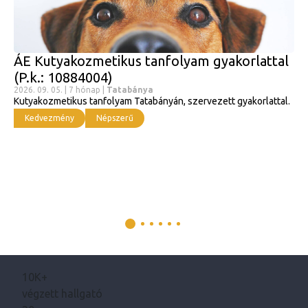
ÁE Kutyakozmetikus tanfolyam gyakorlattal
(P.k.: 10884004)
2026. 09. 05. | 7 hónap |
Tatabánya
Kutyakozmetikus tanfolyam Tatabányán, szervezett gyakorlattal.
Kedvezmény
Népszerű
10K+
végzett hallgató