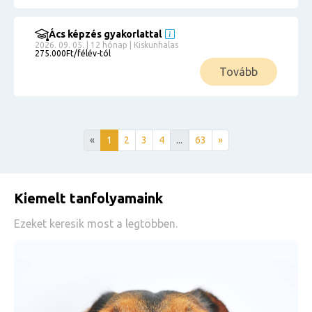
Ács képzés gyakorlattal
2026. 09. 05. | 12 hónap | Kiskunhalas
275.000Ft/félév-tól
Tovább
«
1
2
3
4
...
63
»
Kiemelt tanfolyamaink
Ezeket keresik most a legtöbben.