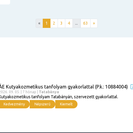
«
1
2
3
4
...
63
»
ÁE Kutyakozmetikus tanfolyam gyakorlattal (P.k.: 10884004)
2026. 09. 05. | 7 hónap |
Tatabánya
Kutyakozmetikus tanfolyam Tatabányán, szervezett gyakorlattal.
Kedvezmény
Népszerű
Kiemelt