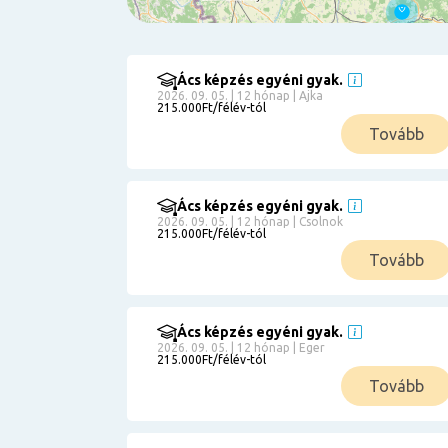
Ács képzés egyéni gyak.
Szűrés
2026. 09. 05. | 12 hónap | Ajka
215.000Ft/félév-tól
Pályakezdőknek
Tovább
Kismamáknak
Munkanélkülieknek
Kuponbeváltás
Ács képzés egyéni gyak.
2026. 09. 05. | 12 hónap | Csolnok
Érettségi
215.000Ft/félév-tól
8
általános
Tovább
50 000
0
3000000
Részletfizetéssel
Ács képzés egyéni gyak.
2026. 09. 05. | 12 hónap | Eger
215.000Ft/félév-tól
6
Tovább
0
12