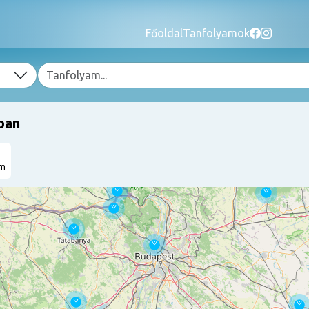
Főoldal
Tanfolyamok
ban
am