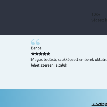
10K+
végzett 
Bence
zuper volt, mind
Magas tudású, szakképzett emberek oktatnak
hasznos és
lehet szerezni általuk
k is! Az oktatók
Felnőttkép