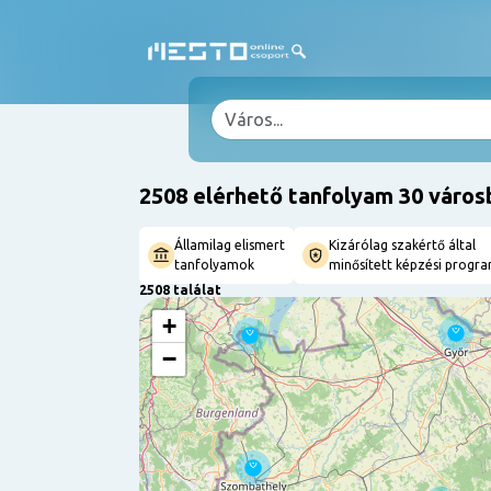
2508 elérhető tanfolyam 30 város
Államilag elismert
Kizárólag szakértő által
tanfolyamok
minősített képzési progr
2508 találat
+
−