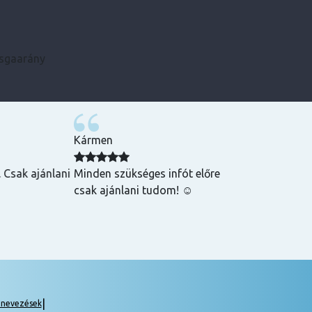
zsgaarány
Kármen
 Csak ajánlani
Minden szükséges infót előre megkaptam, szupe
csak ajánlani tudom! ☺️
|
gnevezések