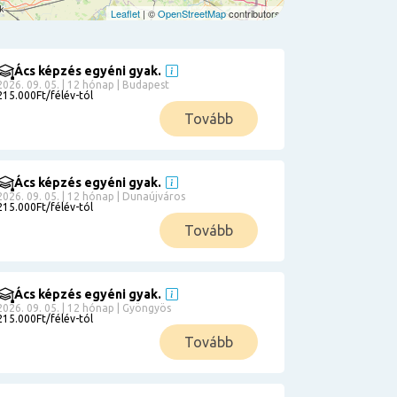
Leaflet
| ©
OpenStreetMap
contributors
Ács képzés egyéni gyak.
2026. 09. 05. | 12 hónap | Budapest
215.000Ft/félév-tól
Tovább
Ács képzés egyéni gyak.
2026. 09. 05. | 12 hónap | Dunaújváros
215.000Ft/félév-tól
Tovább
Ács képzés egyéni gyak.
2026. 09. 05. | 12 hónap | Gyöngyös
215.000Ft/félév-tól
Tovább