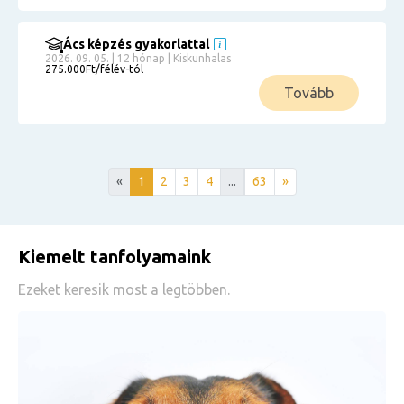
Ács képzés gyakorlattal
2026. 09. 05. | 12 hónap | Kiskunhalas
275.000Ft/félév-tól
Tovább
«
1
2
3
4
...
63
»
Kiemelt tanfolyamaink
Ezeket keresik most a legtöbben.