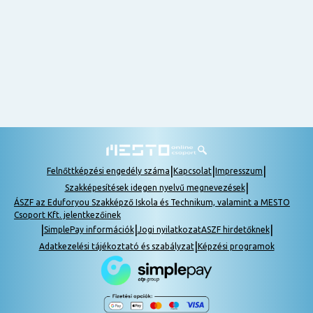
nem
tudok
részt
venni, be
lehet
pótolni a
tananyagot.
|
|
|
Felnőttképzési engedély száma
Kapcsolat
Impresszum
|
Szakképesítések idegen nyelvű megnevezések
ÁSZF az Eduforyou Szakképző Iskola és Technikum, valamint a MESTO
Csoport Kft. jelentkezőinek
|
|
|
SimplePay információk
Jogi nyilatkozat
ASZF hirdetőknek
|
Adatkezelési tájékoztató és szabályzat
Képzési programok