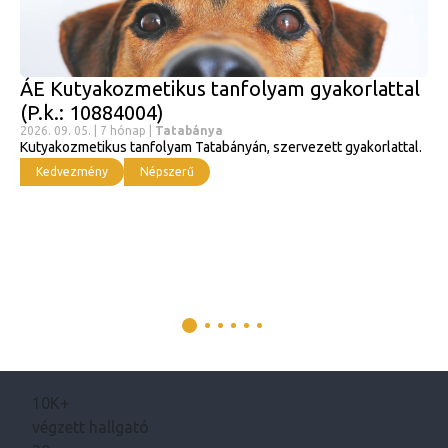
ÁE Kutyakozmetikus tanfolyam gyakorlattal
(P.k.: 10884004)
2026. 09. 05. | 7 hónap |
Tatabánya
Kutyakozmetikus tanfolyam Tatabányán, szervezett gyakorlattal.
Kedvezmény
Népszerű
10K+
végzett hallgató