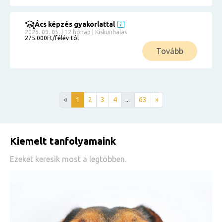
Ács képzés gyakorlattal
2026. 09. 05. | 12 hónap | Kiskunhalas
275.000Ft/félév-tól
Tovább
«
1
2
3
4
...
63
»
Kiemelt tanfolyamaink
Ezeket keresik most a legtöbben.