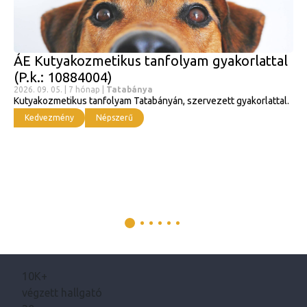
ÁE Kutyakozmetikus tanfolyam gyakorlattal
(P.k.: 10884004)
2026. 09. 05. | 7 hónap |
Tatabánya
Kutyakozmetikus tanfolyam Tatabányán, szervezett gyakorlattal.
Kedvezmény
Népszerű
10K+
végzett hallgató