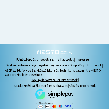
nem
tudok
részt
venni, be
lehet
pótolni a
tananyagot.
|
|
|
Felnőttképzési engedély száma
Kapcsolat
Impresszum
|
|
Szakképesítések idegen nyelvű megnevezések
SimplePay információk
ÁSZF az Eduforyou Szakképző Iskola és Technikum, valamint a MESTO
Csoport Kft. jelentkezőinek
|
|
Jogi nyilatkozat
ASZF hirdetőknek
|
Adatkezelési tájékoztató és szabályzat
Képzési programok