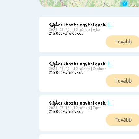
Ács képzés egyéni gyak.
Szűrés
2026. 03. 21. | 12 hónap | Ajka
215.000Ft/félév-tól
Pályakezdőknek
Tovább
Kismamáknak
Munkanélkülieknek
Kuponbeváltás
Ács képzés egyéni gyak.
2026. 03. 07. | 12 hónap | Csolnok
Érettségi
215.000Ft/félév-tól
8
általános
Tovább
50 000
0
3000000
Részletfizetéssel
Ács képzés egyéni gyak.
2026. 03. 18. | 12 hónap | Eger
215.000Ft/félév-tól
6
Tovább
0
12