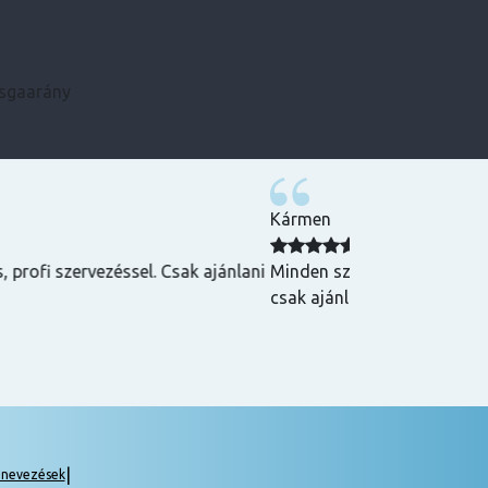
zsgaarány
Kármen
 Csak ajánlani
Minden szükséges infót előre megkaptam, szupe
csak ajánlani tudom! ☺️
|
gnevezések