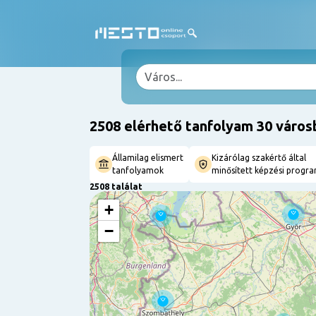
2508 elérhető tanfolyam 30 város
Államilag elismert
Kizárólag szakértő által
tanfolyamok
minősített képzési progr
2508 találat
+
−