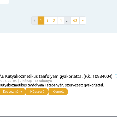
«
1
2
3
4
...
63
»
ÁE Kutyakozmetikus tanfolyam gyakorlattal (P.k.: 10884004)
2026. 09. 05. | 7 hónap |
Tatabánya
Kutyakozmetikus tanfolyam Tatabányán, szervezett gyakorlattal.
Kedvezmény
Népszerű
Kiemelt