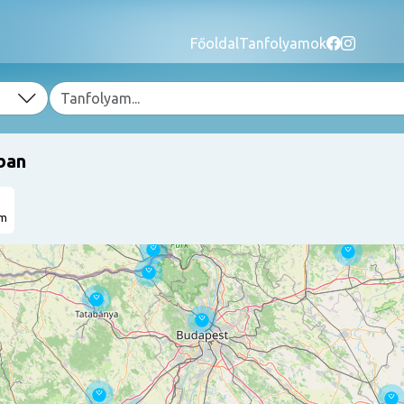
Főoldal
Tanfolyamok
ban
am