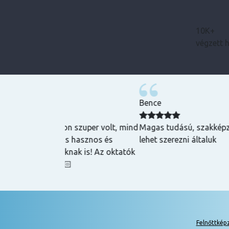
10K+
végzett 
Bence
zuper volt, mind
Magas tudású, szakképzett emberek oktatnak
hasznos és
lehet szerezni általuk
k is! Az oktatók
Felnőttkép