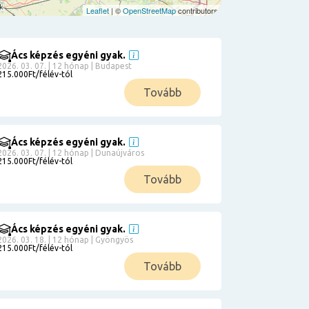
Leaflet
| ©
OpenStreetMap
contributors
Ács képzés egyéni gyak.
2026. 03. 07. | 12 hónap | Budapest
215.000Ft/félév-tól
Tovább
Ács képzés egyéni gyak.
2026. 03. 07. | 12 hónap | Dunaújváros
215.000Ft/félév-tól
Tovább
Ács képzés egyéni gyak.
2026. 03. 18. | 12 hónap | Gyöngyös
215.000Ft/félév-tól
Tovább