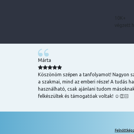
10K+
végzett 
Bence
zuper volt, mind
Magas tudású, szakképzett emberek oktatnak
hasznos és
lehet szerezni általuk
k is! Az oktatók
Felnőttkép