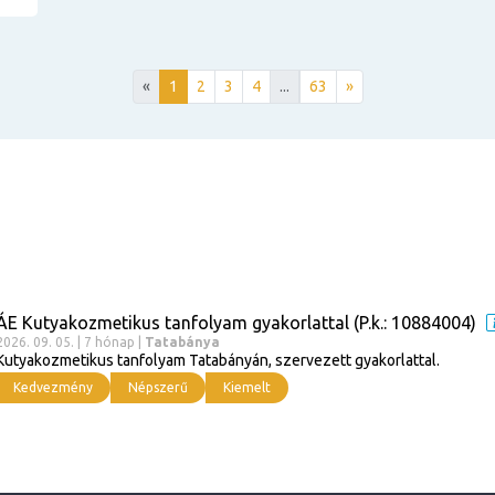
«
1
2
3
4
...
63
»
ÁE Kutyakozmetikus tanfolyam gyakorlattal (P.k.: 10884004)
2026. 09. 05. | 7 hónap |
Tatabánya
Kutyakozmetikus tanfolyam Tatabányán, szervezett gyakorlattal.
Kedvezmény
Népszerű
Kiemelt