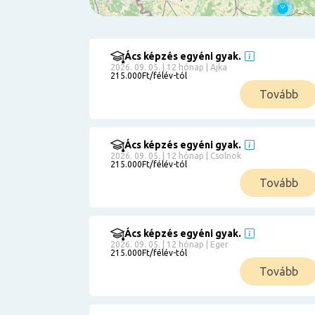
Ács képzés egyéni gyak.
Szűrés
2026. 09. 05. | 12 hónap | Ajka
215.000Ft/félév-tól
Pályakezdőknek
Tovább
Kismamáknak
Munkanélkülieknek
Kuponbeváltás
Ács képzés egyéni gyak.
2026. 09. 05. | 12 hónap | Csolnok
Érettségi
215.000Ft/félév-tól
8
általános
Tovább
50 000
0
3000000
Részletfizetéssel
Ács képzés egyéni gyak.
2026. 09. 05. | 12 hónap | Eger
215.000Ft/félév-tól
6
Tovább
0
12