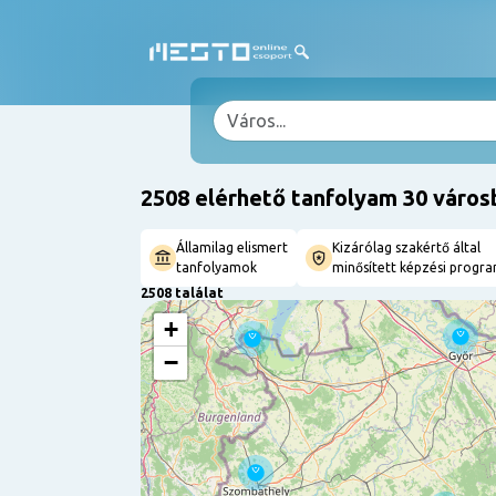
2508 elérhető tanfolyam 30 város
Államilag elismert
Kizárólag szakértő által
tanfolyamok
minősített képzési progr
2508 találat
+
−