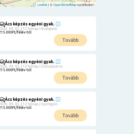
Leaflet
| ©
OpenStreetMap
contributors
Ács képzés egyéni gyak.
2026. 09. 05. | 12 hónap | Budapest
215.000Ft/félév-tól
Tovább
Ács képzés egyéni gyak.
2026. 09. 05. | 12 hónap | Dunaújváros
215.000Ft/félév-tól
Tovább
Ács képzés egyéni gyak.
2026. 09. 05. | 12 hónap | Gyöngyös
215.000Ft/félév-tól
Tovább