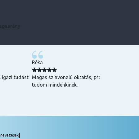
zsgaarány
Kármen
 Csak ajánlani
Minden szükséges infót előre megkaptam, szupe
csak ajánlani tudom! ☺️
|
gnevezések