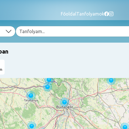
Főoldal
Tanfolyamok
ban
am