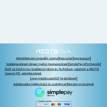
nem
tudok
részt
venni, be
lehet
pótolni a
tananyagot.
|
|
|
Felnőttképzési engedély száma
Kapcsolat
Impresszum
|
|
Szakképesítések idegen nyelvű megnevezések
SimplePay információk
ÁSZF az Eduforyou Szakképző Iskola és Technikum, valamint a MESTO
Csoport Kft. jelentkezőinek
|
|
Jogi nyilatkozat
ASZF hirdetőknek
|
Adatkezelési tájékoztató és szabályzat
Képzési programok