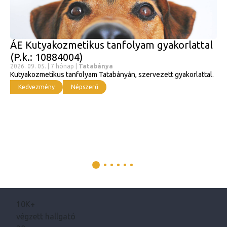
ÁE Kutyakozmetikus tanfolyam gyakorlattal
(P.k.: 10884004)
2026. 09. 05. | 7 hónap |
Tatabánya
Kutyakozmetikus tanfolyam Tatabányán, szervezett gyakorlattal.
Kedvezmény
Népszerű
10K+
végzett hallgató