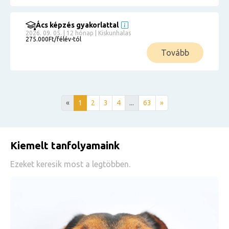
Ács képzés gyakorlattal
2026. 09. 05. | 12 hónap | Kiskunhalas
275.000Ft/félév-tól
Tovább
«
1
2
3
4
...
63
»
Kiemelt tanfolyamaink
Ezeket keresik most a legtöbben.