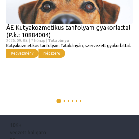
ÁE Kutyakozmetikus tanfolyam gyakorlattal
(P.k.: 10884004)
2026. 09. 05. | 7 hónap |
Tatabánya
Kutyakozmetikus tanfolyam Tatabányán, szervezett gyakorlattal.
Kedvezmény
Népszerű
10K+
végzett hallgató