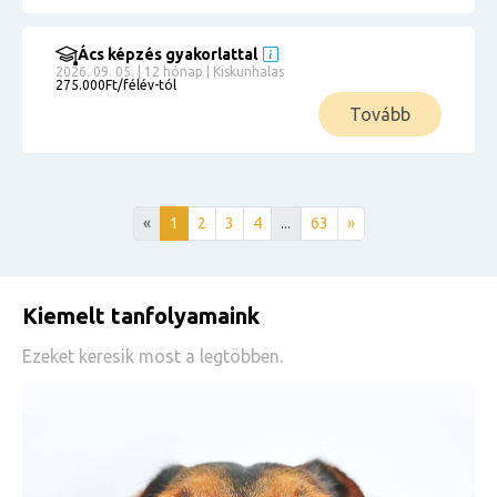
Ács képzés gyakorlattal
2026. 09. 05. | 12 hónap | Kiskunhalas
275.000Ft/félév-tól
Tovább
«
1
2
3
4
...
63
»
Kiemelt tanfolyamaink
Ezeket keresik most a legtöbben.