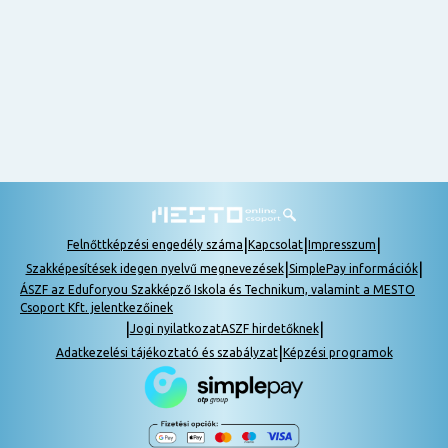
nem
tudok
részt
venni, be
lehet
pótolni a
tananyagot.
|
|
|
Felnőttképzési engedély száma
Kapcsolat
Impresszum
|
|
Szakképesítések idegen nyelvű megnevezések
SimplePay információk
ÁSZF az Eduforyou Szakképző Iskola és Technikum, valamint a MESTO
Csoport Kft. jelentkezőinek
|
|
Jogi nyilatkozat
ASZF hirdetőknek
|
Adatkezelési tájékoztató és szabályzat
Képzési programok