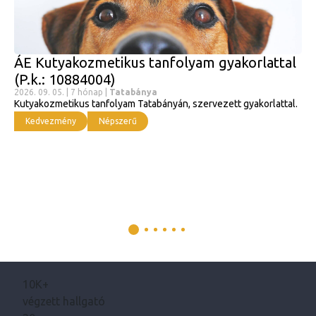
ÁE Kutyakozmetikus tanfolyam gyakorlattal
(P.k.: 10884004)
2026. 09. 05. | 7 hónap |
Tatabánya
Kutyakozmetikus tanfolyam Tatabányán, szervezett gyakorlattal.
Kedvezmény
Népszerű
10K+
végzett hallgató