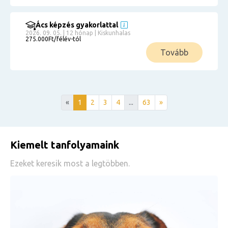
Ács képzés gyakorlattal
2026. 09. 05. | 12 hónap | Kiskunhalas
275.000Ft/félév-tól
Tovább
«
1
2
3
4
...
63
»
Kiemelt tanfolyamaink
Ezeket keresik most a legtöbben.