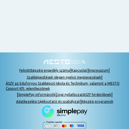
nem
tudok
részt
venni, be
lehet
pótolni a
tananyagot.
|
|
|
Felnőttképzési engedély száma
Kapcsolat
Impresszum
|
Szakképesítések idegen nyelvű megnevezések
ÁSZF az Eduforyou Szakképző Iskola és Technikum, valamint a MESTO
Csoport Kft. jelentkezőinek
|
|
|
SimplePay információk
Jogi nyilatkozat
ASZF hirdetőknek
|
Adatkezelési tájékoztató és szabályzat
Képzési programok