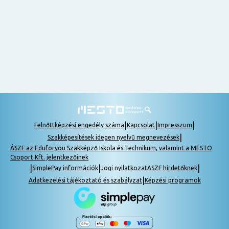
nem
tudok
részt
venni, be
lehet
pótolni a
tananyagot.
|
|
|
Felnőttképzési engedély száma
Kapcsolat
Impresszum
|
Szakképesítések idegen nyelvű megnevezések
ÁSZF az Eduforyou Szakképző Iskola és Technikum, valamint a MESTO
Csoport Kft. jelentkezőinek
|
|
|
SimplePay információk
Jogi nyilatkozat
ASZF hirdetőknek
|
Adatkezelési tájékoztató és szabályzat
Képzési programok