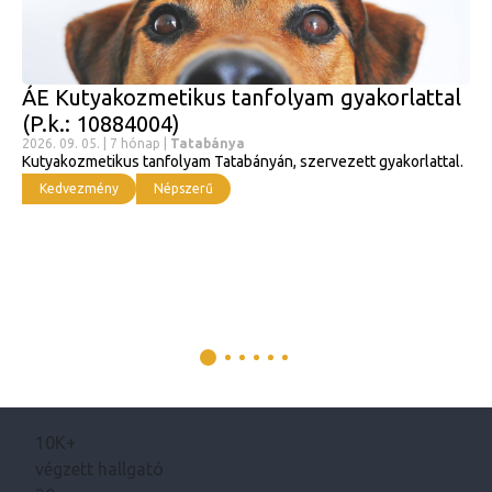
ÁE Kutyakozmetikus tanfolyam gyakorlattal
(P.k.: 10884004)
2026. 09. 05. | 7 hónap |
Tatabánya
Kutyakozmetikus tanfolyam Tatabányán, szervezett gyakorlattal.
Kedvezmény
Népszerű
10K+
végzett hallgató