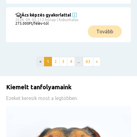
Ács képzés gyakorlattal
2026. 09. 05. | 12 hónap | Kiskunhalas
275.000Ft/félév-tól
Tovább
«
1
2
3
4
...
63
»
Kiemelt tanfolyamaink
Ezeket keresik most a legtöbben.