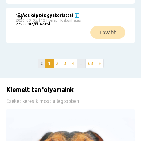
Ács képzés gyakorlattal
2026. 09. 05. | 12 hónap | Kiskunhalas
275.000Ft/félév-tól
Tovább
«
1
2
3
4
...
63
»
Kiemelt tanfolyamaink
Ezeket keresik most a legtöbben.