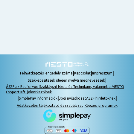
nem
tudok
részt
venni, be
lehet
pótolni a
tananyagot.
|
|
|
Felnőttképzési engedély száma
Kapcsolat
Impresszum
|
Szakképesítések idegen nyelvű megnevezések
ÁSZF az Eduforyou Szakképző Iskola és Technikum, valamint a MESTO
Csoport Kft. jelentkezőinek
|
|
|
SimplePay információk
Jogi nyilatkozat
ASZF hirdetőknek
|
Adatkezelési tájékoztató és szabályzat
Képzési programok