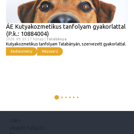
ÁE Kutyakozmetikus tanfolyam gyakorlattal
(P.k.: 10884004)
2026. 09. 05. | 7 hónap |
Tatabánya
Kutyakozmetikus tanfolyam Tatabányán, szervezett gyakorlattal.
Kedvezmény
Népszerű
10K+
végzett hallgató