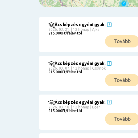
Ács képzés egyéni gyak.
Szűrés
2026. 03. 21. | 12 hónap | Ajka
215.000Ft/félév-tól
Pályakezdőknek
Tovább
Kismamáknak
Munkanélkülieknek
Kuponbeváltás
Ács képzés egyéni gyak.
2026. 03. 07. | 12 hónap | Csolnok
Érettségi
215.000Ft/félév-tól
8
általános
Tovább
50 000
0
3000000
Részletfizetéssel
Ács képzés egyéni gyak.
2026. 03. 18. | 12 hónap | Eger
215.000Ft/félév-tól
6
Tovább
0
12