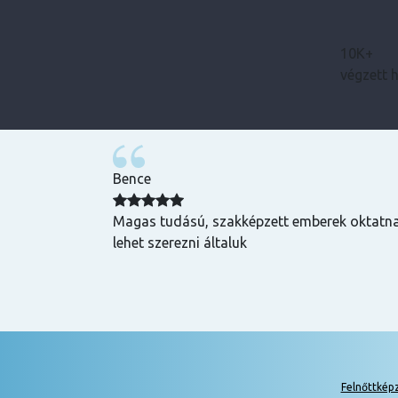
10K+
végzett 
Bence
zuper volt, mind
Magas tudású, szakképzett emberek oktatnak
hasznos és
lehet szerezni általuk
k is! Az oktatók
Felnőttkép