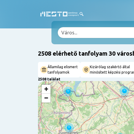
2508 elérhető tanfolyam 30 város
Államilag elismert
Kizárólag szakértő által
tanfolyamok
minősített képzési progr
2508 találat
+
−