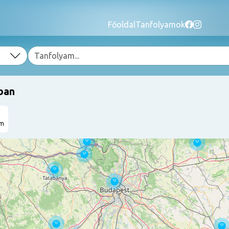
Főoldal
Tanfolyamok
ban
am