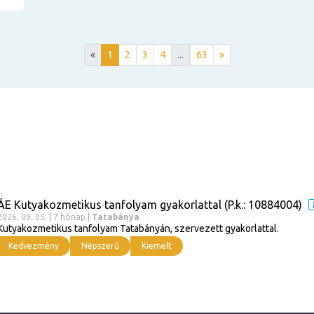
«
1
2
3
4
...
63
»
ÁE Kutyakozmetikus tanfolyam gyakorlattal (P.k.: 10884004)
2026. 09. 05. | 7 hónap |
Tatabánya
Kutyakozmetikus tanfolyam Tatabányán, szervezett gyakorlattal.
Kedvezmény
Népszerű
Kiemelt