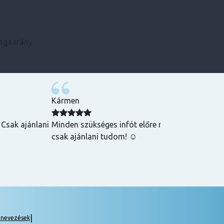
zsgaarány
Kármen
 Csak ajánlani
Minden szükséges infót előre megkaptam, szupe
csak ajánlani tudom! ☺️
|
gnevezések