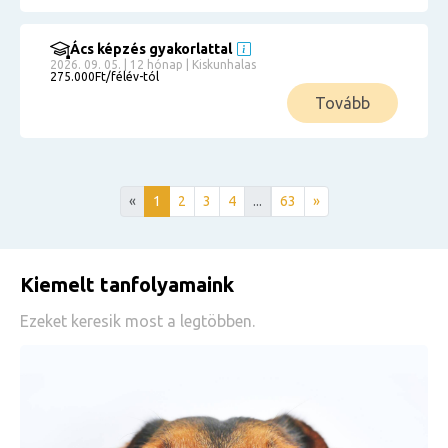
Ács képzés gyakorlattal
2026. 09. 05. | 12 hónap | Kiskunhalas
275.000Ft/félév-tól
Tovább
«
1
2
3
4
...
63
»
Kiemelt tanfolyamaink
Ezeket keresik most a legtöbben.