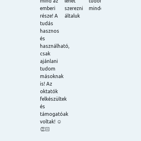
mind az
lehet
tudom
ajánlani
elégedve.
l
emberi
szerezni
mindenkinek.
tudom! ☺️
Nagy
v
része! A
általuk
pozitívum,
m
tudás
hogy az
hasznos
órákat
és
vissza
használható,
lehet
csak
nézni,
ajánlani
mivel fel
tudom
vannak
másoknak
véve, és a
is! Az
tananyagot
oktatók
is egyből
felkészültek
elküldik az
és
oktatók a
támogatóak
résztvevőkn
voltak! ☺️
így ha
👏🏻
esetleg
egy órán