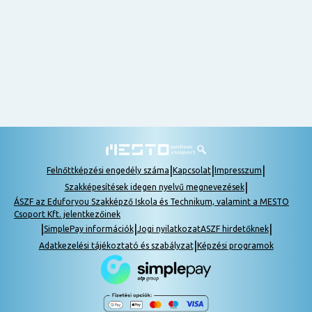
nem
tudok
részt
venni, be
lehet
pótolni a
tananyagot.
|
|
|
Felnőttképzési engedély száma
Kapcsolat
Impresszum
|
Szakképesítések idegen nyelvű megnevezések
ÁSZF az Eduforyou Szakképző Iskola és Technikum, valamint a MESTO
Csoport Kft. jelentkezőinek
|
|
|
SimplePay információk
Jogi nyilatkozat
ASZF hirdetőknek
|
Adatkezelési tájékoztató és szabályzat
Képzési programok