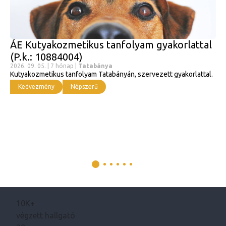
ÁE Kutyakozmetikus tanfolyam gyakorlattal
(P.k.: 10884004)
2026. 09. 05. | 7 hónap |
Tatabánya
Kutyakozmetikus tanfolyam Tatabányán, szervezett gyakorlattal.
Kedvezmény
Népszerű
10K+
végzett hallgató