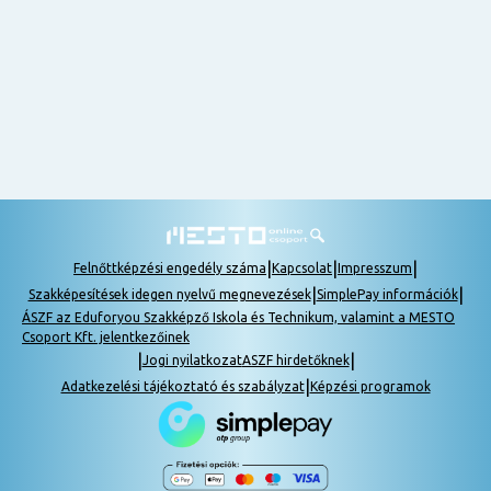
nem
tudok
részt
venni, be
lehet
pótolni a
tananyagot.
|
|
|
Felnőttképzési engedély száma
Kapcsolat
Impresszum
|
|
Szakképesítések idegen nyelvű megnevezések
SimplePay információk
ÁSZF az Eduforyou Szakképző Iskola és Technikum, valamint a MESTO
Csoport Kft. jelentkezőinek
|
|
Jogi nyilatkozat
ASZF hirdetőknek
|
Adatkezelési tájékoztató és szabályzat
Képzési programok