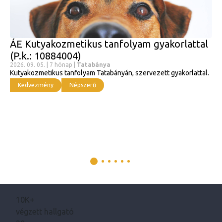
ÁE Kutyakozmetikus tanfolyam gyakorlattal
(P.k.: 10884004)
2026. 09. 05. | 7 hónap |
Tatabánya
Kutyakozmetikus tanfolyam Tatabányán, szervezett gyakorlattal.
Kedvezmény
Népszerű
10K+
végzett hallgató