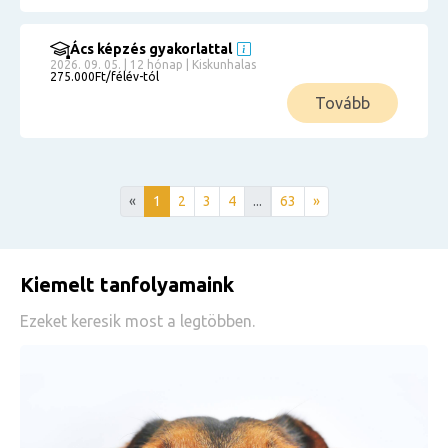
Ács képzés gyakorlattal
2026. 09. 05. | 12 hónap | Kiskunhalas
275.000Ft/félév-tól
Tovább
«
1
2
3
4
...
63
»
Kiemelt tanfolyamaink
Ezeket keresik most a legtöbben.