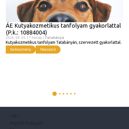
ÁE Kutyakozmetikus tanfolyam gyakorlattal
(P.k.: 10884004)
2026. 09. 05. | 7 hónap |
Tatabánya
Kutyakozmetikus tanfolyam Tatabányán, szervezett gyakorlattal.
Kedvezmény
Népszerű
10K+
végzett hallgató