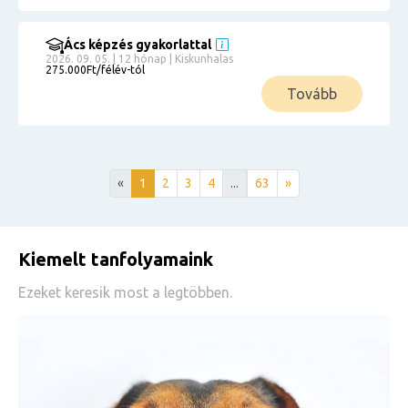
Ács képzés gyakorlattal
2026. 09. 05. | 12 hónap | Kiskunhalas
275.000Ft/félév-tól
Tovább
«
1
2
3
4
...
63
»
Kiemelt tanfolyamaink
Ezeket keresik most a legtöbben.