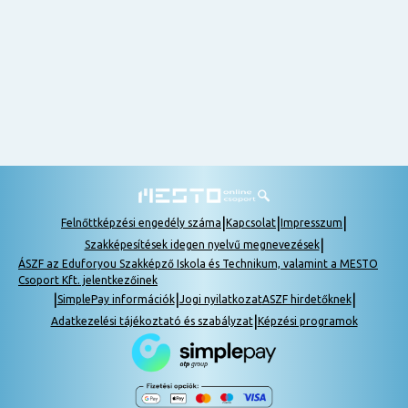
nem
tudok
részt
venni, be
lehet
pótolni a
tananyagot.
|
|
|
Felnőttképzési engedély száma
Kapcsolat
Impresszum
|
Szakképesítések idegen nyelvű megnevezések
ÁSZF az Eduforyou Szakképző Iskola és Technikum, valamint a MESTO
Csoport Kft. jelentkezőinek
|
|
|
SimplePay információk
Jogi nyilatkozat
ASZF hirdetőknek
|
Adatkezelési tájékoztató és szabályzat
Képzési programok