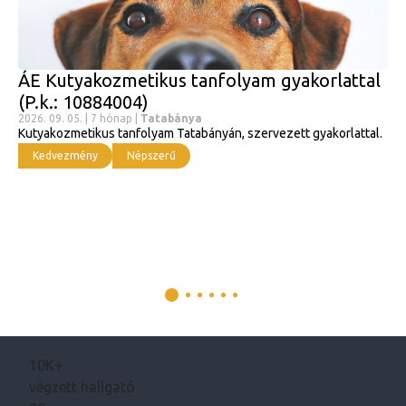
ÁE Kutyakozmetikus tanfolyam gyakorlattal
(P.k.: 10884004)
2026. 09. 05. | 7 hónap |
Tatabánya
Kutyakozmetikus tanfolyam Tatabányán, szervezett gyakorlattal.
Kedvezmény
Népszerű
10K+
végzett hallgató