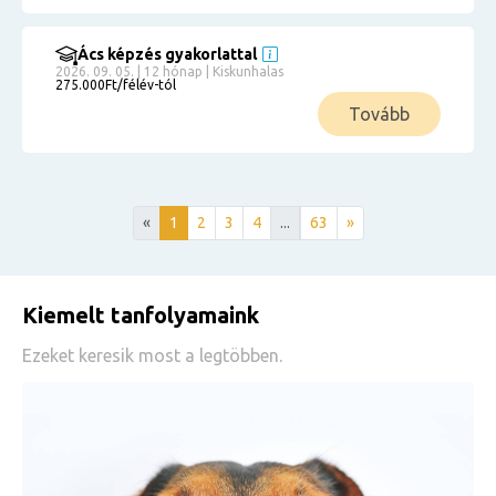
Ács képzés gyakorlattal
2026. 09. 05. | 12 hónap | Kiskunhalas
275.000Ft/félév-tól
Tovább
«
1
2
3
4
...
63
»
Kiemelt tanfolyamaink
Ezeket keresik most a legtöbben.