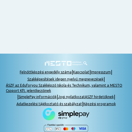
nem
tudok
részt
venni, be
lehet
pótolni a
tananyagot.
|
|
|
Felnőttképzési engedély száma
Kapcsolat
Impresszum
|
Szakképesítések idegen nyelvű megnevezések
ÁSZF az Eduforyou Szakképző Iskola és Technikum, valamint a MESTO
Csoport Kft. jelentkezőinek
|
|
|
SimplePay információk
Jogi nyilatkozat
ASZF hirdetőknek
|
Adatkezelési tájékoztató és szabályzat
Képzési programok