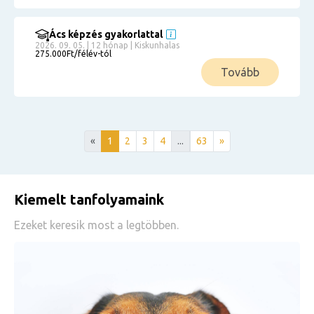
Ács képzés gyakorlattal
2026. 09. 05. | 12 hónap | Kiskunhalas
275.000Ft/félév-tól
Tovább
«
1
2
3
4
...
63
»
Kiemelt tanfolyamaink
Ezeket keresik most a legtöbben.