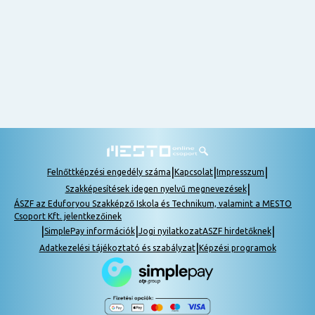
nem
tudok
részt
venni, be
lehet
pótolni a
tananyagot.
|
|
|
Felnőttképzési engedély száma
Kapcsolat
Impresszum
|
Szakképesítések idegen nyelvű megnevezések
ÁSZF az Eduforyou Szakképző Iskola és Technikum, valamint a MESTO
Csoport Kft. jelentkezőinek
|
|
|
SimplePay információk
Jogi nyilatkozat
ASZF hirdetőknek
|
Adatkezelési tájékoztató és szabályzat
Képzési programok