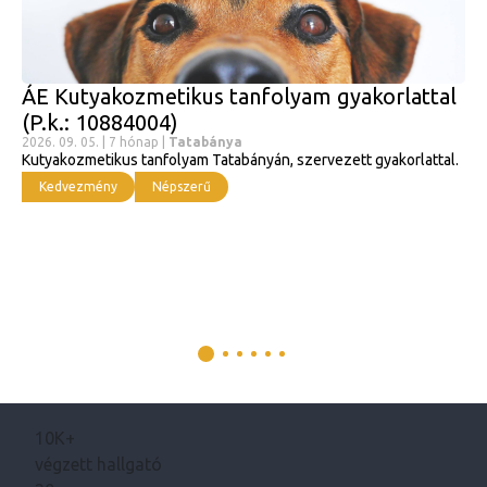
ÁE Kutyakozmetikus tanfolyam gyakorlattal
(P.k.: 10884004)
2026. 09. 05. | 7 hónap |
Tatabánya
Kutyakozmetikus tanfolyam Tatabányán, szervezett gyakorlattal.
Kedvezmény
Népszerű
10K+
végzett hallgató