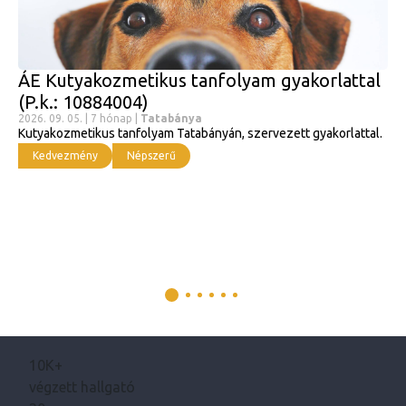
ÁE Kutyakozmetikus tanfolyam gyakorlattal
(P.k.: 10884004)
2026. 09. 05. | 7 hónap |
Tatabánya
Kutyakozmetikus tanfolyam Tatabányán, szervezett gyakorlattal.
Kedvezmény
Népszerű
10K+
végzett hallgató