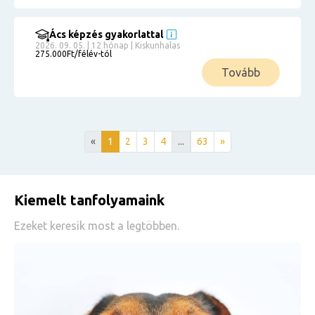
Ács képzés gyakorlattal
2026. 09. 05. | 12 hónap | Kiskunhalas
275.000Ft/félév-tól
Tovább
«
1
2
3
4
...
63
»
Kiemelt tanfolyamaink
Ezeket keresik most a legtöbben.