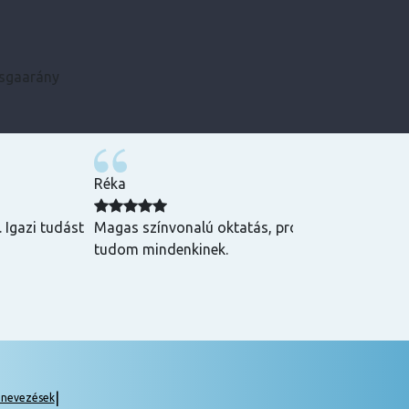
zsgaarány
Kármen
 Csak ajánlani
Minden szükséges infót előre megkaptam, szupe
csak ajánlani tudom! ☺️
|
gnevezések