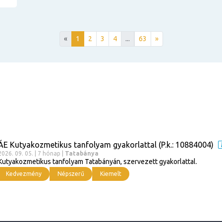
«
1
2
3
4
...
63
»
ÁE Kutyakozmetikus tanfolyam gyakorlattal (P.k.: 10884004)
2026. 09. 05. | 7 hónap |
Tatabánya
Kutyakozmetikus tanfolyam Tatabányán, szervezett gyakorlattal.
Kedvezmény
Népszerű
Kiemelt