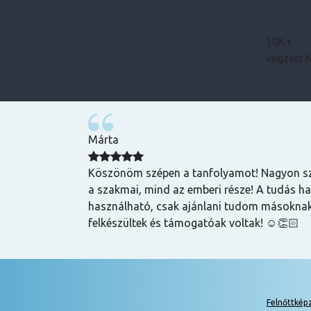
10K+
végzett 
Bence
zuper volt, mind
Magas tudású, szakképzett emberek oktatnak
hasznos és
lehet szerezni általuk
k is! Az oktatók
Felnőttkép