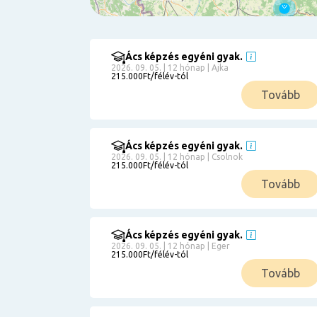
Ács képzés egyéni gyak.
Szűrés
2026. 09. 05. | 12 hónap | Ajka
215.000Ft/félév-tól
Pályakezdőknek
Tovább
Kismamáknak
Munkanélkülieknek
Kuponbeváltás
Ács képzés egyéni gyak.
2026. 09. 05. | 12 hónap | Csolnok
Érettségi
215.000Ft/félév-tól
8
általános
Tovább
50 000
0
3000000
Részletfizetéssel
Ács képzés egyéni gyak.
2026. 09. 05. | 12 hónap | Eger
215.000Ft/félév-tól
6
Tovább
0
12