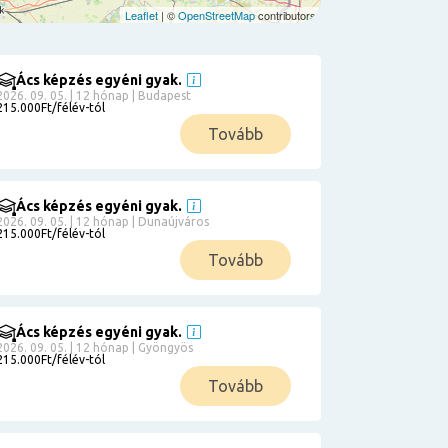
Leaflet
| ©
OpenStreetMap
contributors
Ács képzés egyéni gyak.
2026. 09. 05. | 12 hónap | Budapest
215.000Ft/félév-tól
Tovább
Ács képzés egyéni gyak.
2026. 09. 05. | 12 hónap | Dunaújváros
215.000Ft/félév-tól
Tovább
Ács képzés egyéni gyak.
2026. 09. 05. | 12 hónap | Gyöngyös
215.000Ft/félév-tól
Tovább