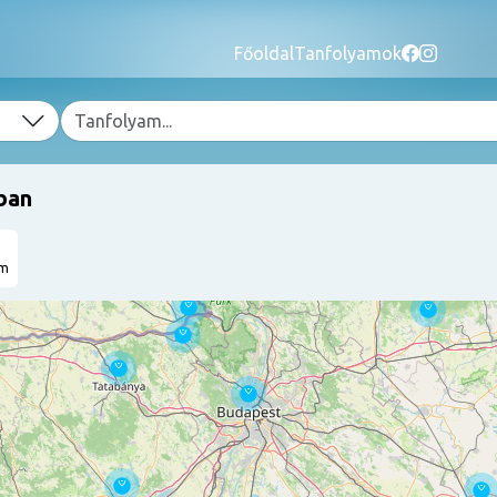
Főoldal
Tanfolyamok
ban
am