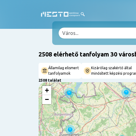
2508 elérhető tanfolyam 30 város
Államilag elismert
Kizárólag szakértő által
tanfolyamok
minősített képzési progr
2508 találat
+
−