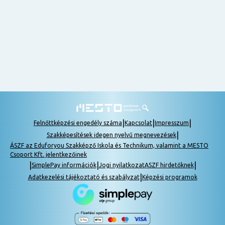
nem
tudok
részt
venni, be
lehet
pótolni a
tananyagot.
|
|
|
Felnőttképzési engedély száma
Kapcsolat
Impresszum
|
Szakképesítések idegen nyelvű megnevezések
ÁSZF az Eduforyou Szakképző Iskola és Technikum, valamint a MESTO
Csoport Kft. jelentkezőinek
|
|
|
SimplePay információk
Jogi nyilatkozat
ASZF hirdetőknek
|
Adatkezelési tájékoztató és szabályzat
Képzési programok