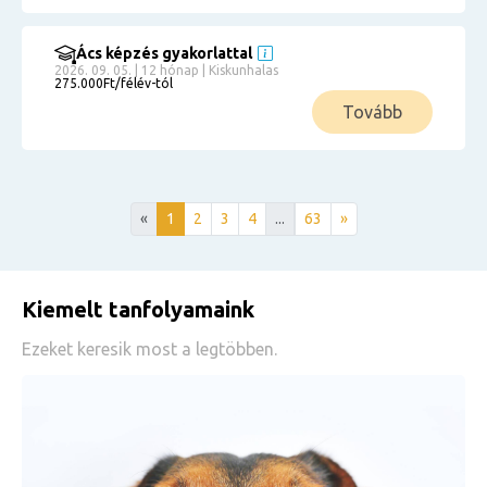
Ács képzés gyakorlattal
2026. 09. 05. | 12 hónap | Kiskunhalas
275.000Ft/félév-tól
Tovább
«
1
2
3
4
...
63
»
Kiemelt tanfolyamaink
Ezeket keresik most a legtöbben.