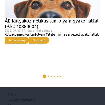
ÁE Kutyakozmetikus tanfolyam gyakorlattal
(P.k.: 10884004)
2026. 09. 05. | 7 hónap |
Tatabánya
Kutyakozmetikus tanfolyam Tatabányán, szervezett gyakorlattal.
Kedvezmény
Népszerű
10K+
végzett hallgató