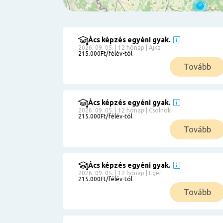
Ács képzés egyéni gyak.
Szűrés
2026. 09. 05. | 12 hónap | Ajka
215.000Ft/félév-tól
Pályakezdőknek
Tovább
Kismamáknak
Munkanélkülieknek
Kuponbeváltás
Ács képzés egyéni gyak.
2026. 09. 05. | 12 hónap | Csolnok
Érettségi
215.000Ft/félév-tól
8
általános
Tovább
50 000
0
3000000
Részletfizetéssel
Ács képzés egyéni gyak.
2026. 09. 05. | 12 hónap | Eger
215.000Ft/félév-tól
6
Tovább
0
12