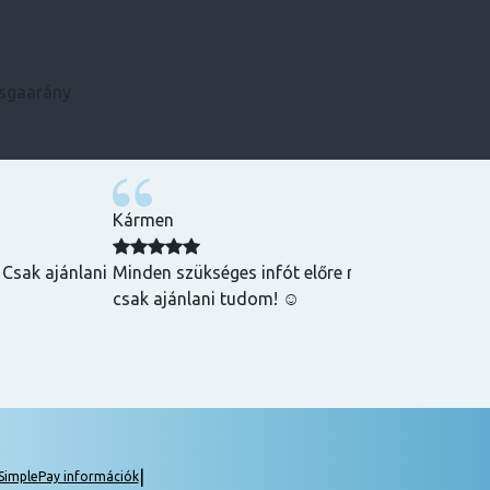
zsgaarány
Kármen
 Csak ajánlani
Minden szükséges infót előre megkaptam, szupe
csak ajánlani tudom! ☺️
|
SimplePay információk