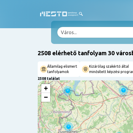
2508 elérhető tanfolyam 30 város
Államilag elismert
Kizárólag szakértő által
tanfolyamok
minősített képzési progr
2508 találat
+
−