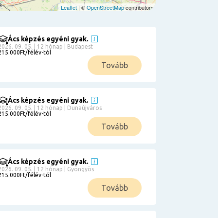
Leaflet
| ©
OpenStreetMap
contributors
Ács képzés egyéni gyak.
2026. 09. 05. | 12 hónap | Budapest
215.000Ft/félév-tól
Tovább
Ács képzés egyéni gyak.
2026. 09. 05. | 12 hónap | Dunaújváros
215.000Ft/félév-tól
Tovább
Ács képzés egyéni gyak.
2026. 09. 05. | 12 hónap | Gyöngyös
215.000Ft/félév-tól
Tovább