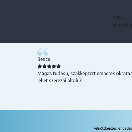
10K+
végzett 
Bence
zuper volt, mind
Magas tudású, szakképzett emberek oktatnak
hasznos és
lehet szerezni általuk
k is! Az oktatók
Felnőttképzési engedé