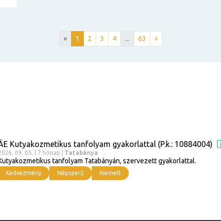
«
1
2
3
4
...
63
»
ÁE Kutyakozmetikus tanfolyam gyakorlattal (P.k.: 10884004)
2026. 09. 05. | 7 hónap |
Tatabánya
Kutyakozmetikus tanfolyam Tatabányán, szervezett gyakorlattal.
Kedvezmény
Népszerű
Kiemelt