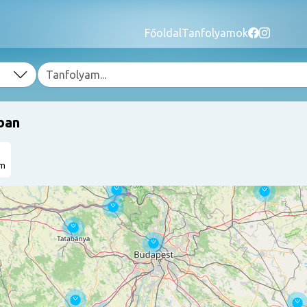
Főoldal
Tanfolyamok
ban
am