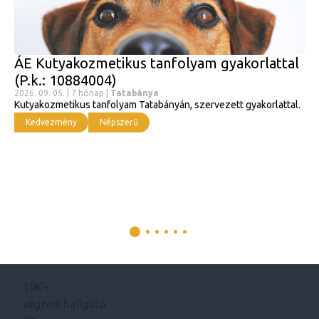
ÁE Kutyakozmetikus tanfolyam gyakorlattal
(P.k.: 10884004)
2026. 09. 05. | 7 hónap |
Tatabánya
Kutyakozmetikus tanfolyam Tatabányán, szervezett gyakorlattal.
Kedvezmény
Népszerű
10K+
végzett hallgató