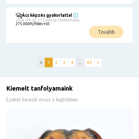
Ács képzés gyakorlattal
2026. 09. 05. | 12 hónap | Kiskunhalas
275.000Ft/félév-tól
Tovább
«
1
2
3
4
...
63
»
Kiemelt tanfolyamaink
Ezeket keresik most a legtöbben.