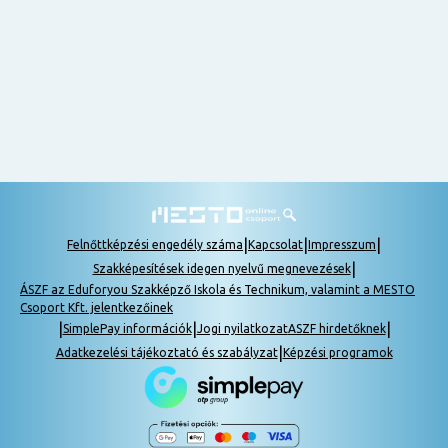
nem
tudok
részt
venni, be
lehet
pótolni a
tananyagot.
|
|
|
Felnőttképzési engedély száma
Kapcsolat
Impresszum
|
Szakképesítések idegen nyelvű megnevezések
ÁSZF az Eduforyou Szakképző Iskola és Technikum, valamint a MESTO
Csoport Kft. jelentkezőinek
|
|
|
SimplePay információk
Jogi nyilatkozat
ASZF hirdetőknek
|
Adatkezelési tájékoztató és szabályzat
Képzési programok