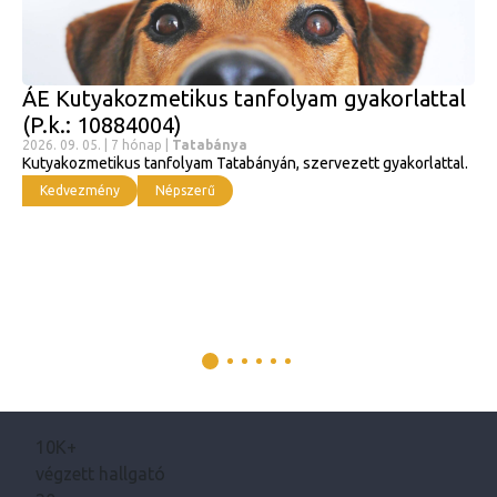
ÁE Kutyakozmetikus tanfolyam gyakorlattal
(P.k.: 10884004)
2026. 09. 05. | 7 hónap |
Tatabánya
Kutyakozmetikus tanfolyam Tatabányán, szervezett gyakorlattal.
Kedvezmény
Népszerű
10K+
végzett hallgató