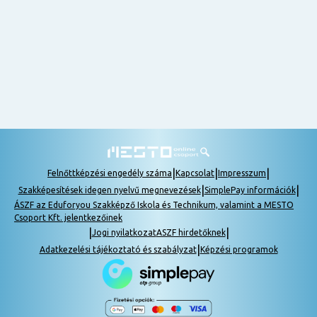
nem
tudok
részt
venni, be
lehet
pótolni a
tananyagot.
|
|
|
Felnőttképzési engedély száma
Kapcsolat
Impresszum
|
|
Szakképesítések idegen nyelvű megnevezések
SimplePay információk
ÁSZF az Eduforyou Szakképző Iskola és Technikum, valamint a MESTO
Csoport Kft. jelentkezőinek
|
|
Jogi nyilatkozat
ASZF hirdetőknek
|
Adatkezelési tájékoztató és szabályzat
Képzési programok