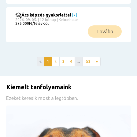
Ács képzés gyakorlattal
2026. 09. 05. | 12 hónap | Kiskunhalas
275.000Ft/félév-tól
Tovább
«
1
2
3
4
...
63
»
Kiemelt tanfolyamaink
Ezeket keresik most a legtöbben.