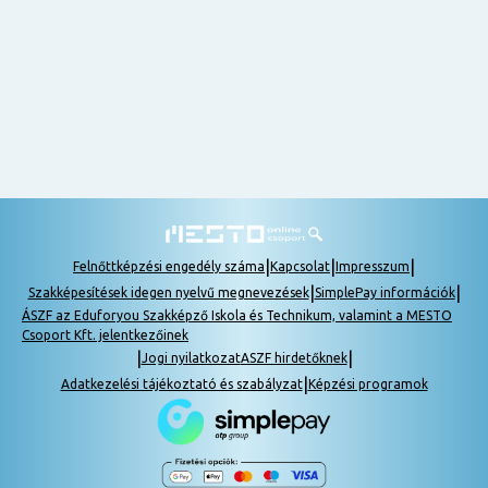
nem
tudok
részt
venni, be
lehet
pótolni a
tananyagot.
|
|
|
Felnőttképzési engedély száma
Kapcsolat
Impresszum
|
|
Szakképesítések idegen nyelvű megnevezések
SimplePay információk
ÁSZF az Eduforyou Szakképző Iskola és Technikum, valamint a MESTO
Csoport Kft. jelentkezőinek
|
|
Jogi nyilatkozat
ASZF hirdetőknek
|
Adatkezelési tájékoztató és szabályzat
Képzési programok