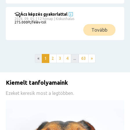
Ács képzés gyakorlattal
2026. 09. 05. | 12 hónap | Kiskunhalas
275.000Ft/félév-tól
Tovább
«
1
2
3
4
...
63
»
Kiemelt tanfolyamaink
Ezeket keresik most a legtöbben.