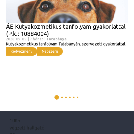
ÁE Kutyakozmetikus tanfolyam gyakorlattal
(P.k.: 10884004)
2026. 09. 05. | 7 hónap |
Tatabánya
Kutyakozmetikus tanfolyam Tatabányán, szervezett gyakorlattal.
Kedvezmény
Népszerű
10K+
végzett hallgató