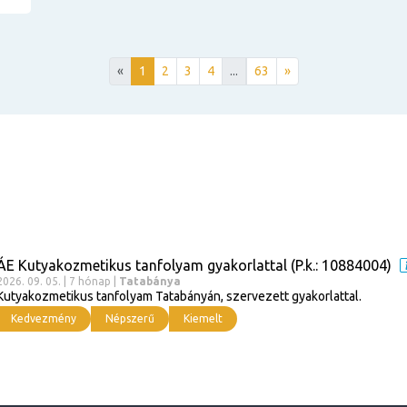
«
1
2
3
4
...
63
»
ÁE Kutyakozmetikus tanfolyam gyakorlattal (P.k.: 10884004)
2026. 09. 05. | 7 hónap |
Tatabánya
Kutyakozmetikus tanfolyam Tatabányán, szervezett gyakorlattal.
Kedvezmény
Népszerű
Kiemelt