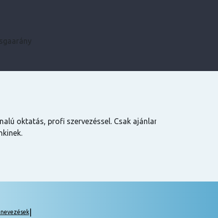
zsgaarány
Kármen
 Csak ajánlani
Minden szükséges infót előre megkaptam, szupe
csak ajánlani tudom! ☺️
|
gnevezések