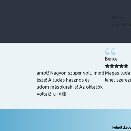
10K+
végzett 
Bence
zuper volt, mind
Magas tudású, szakképzett emberek oktatnak
hasznos és
lehet szerezni általuk
k is! Az oktatók
Felnőttkép