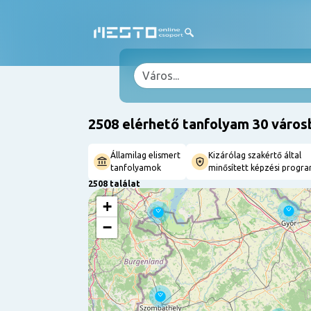
2508 elérhető tanfolyam 30 város
Államilag elismert
Kizárólag szakértő által
tanfolyamok
minősített képzési progr
2508 találat
+
−