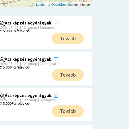
Leaflet
| ©
OpenStreetMap
contributors
Ács képzés egyéni gyak.
2026. 03. 07. | 12 hónap | Budapest
215.000Ft/félév-tól
Tovább
Ács képzés egyéni gyak.
2026. 03. 07. | 12 hónap | Dunaújváros
215.000Ft/félév-tól
Tovább
Ács képzés egyéni gyak.
2026. 03. 18. | 12 hónap | Gyöngyös
215.000Ft/félév-tól
Tovább