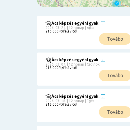
Ács képzés egyéni gyak.
Szűrés
2026. 03. 21. | 12 hónap | Ajka
215.000Ft/félév-tól
Pályakezdőknek
Tovább
Kismamáknak
Munkanélkülieknek
Kuponbeváltás
Ács képzés egyéni gyak.
2026. 03. 07. | 12 hónap | Csolnok
Érettségi
215.000Ft/félév-tól
8
általános
Tovább
50 000
0
3000000
Részletfizetéssel
Ács képzés egyéni gyak.
2026. 03. 18. | 12 hónap | Eger
215.000Ft/félév-tól
6
Tovább
0
12