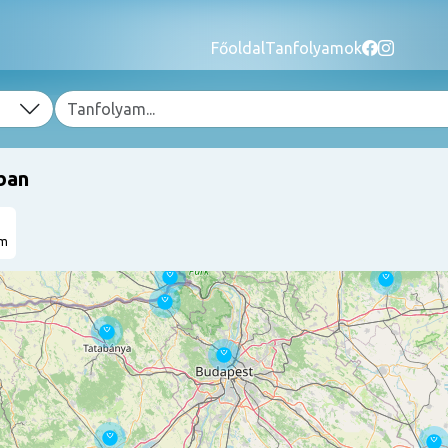
Főoldal
Tanfolyamok
ban
am