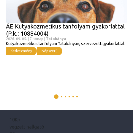
ÁE Kutyakozmetikus tanfolyam gyakorlattal
(P.k.: 10884004)
2026. 09. 05. | 7 hónap |
Tatabánya
Kutyakozmetikus tanfolyam Tatabányán, szervezett gyakorlattal.
Kedvezmény
Népszerű
10K+
végzett hallgató