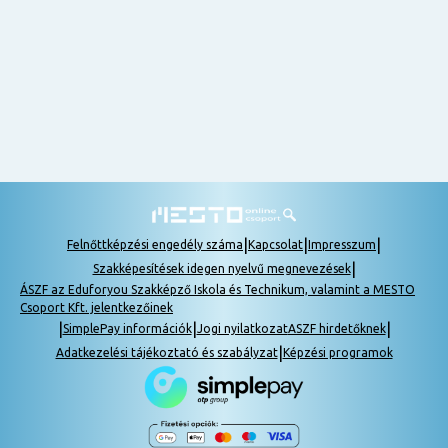
nem
tudok
részt
venni, be
lehet
pótolni a
tananyagot.
|
|
|
Felnőttképzési engedély száma
Kapcsolat
Impresszum
|
Szakképesítések idegen nyelvű megnevezések
ÁSZF az Eduforyou Szakképző Iskola és Technikum, valamint a MESTO
Csoport Kft. jelentkezőinek
|
|
|
SimplePay információk
Jogi nyilatkozat
ASZF hirdetőknek
|
Adatkezelési tájékoztató és szabályzat
Képzési programok