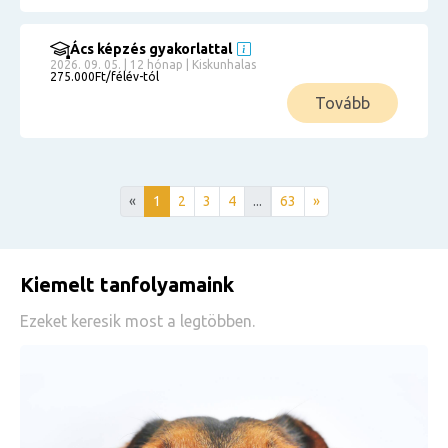
Ács képzés gyakorlattal
2026. 09. 05. | 12 hónap | Kiskunhalas
275.000Ft/félév-tól
Tovább
«
1
2
3
4
...
63
»
Kiemelt tanfolyamaink
Ezeket keresik most a legtöbben.