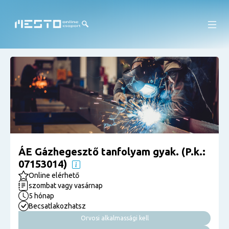
ÁE Gázhegesztő tanfolyam gyak. (P.k.:
07153014)
Online elérhető
szombat vagy vasárnap
5 hónap
Becsatlakozhatsz
Orvosi alkalmassági kell