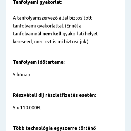
Tanfolyami gyakorlat:
A tanfolyamszervező által biztosított
tanfolyami gyakorlattal. (Ennél a
tanfolyamnál
nem kell
gyakorlati helyet
keresned, mert ezt is mi biztosítjuk.)
Tanfolyam időtartama:
5 hónap
Részvételi díj részletfizetés esetén:
5 x 110.000Ft
Több technológia egyszerre történő