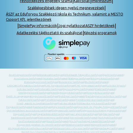
|
|
|
Felnőttképzési engedély száma
Kapcsolat
Impresszum
|
Szakképesítések idegen nyelvű megnevezések
ÁSZF az Eduforyou Szakképző Iskola és Technikum, valamint a MESTO
Csoport Kft. jelentkezőinek
|
|
|
SimplePay információk
Jogi nyilatkozat
ASZF hirdetőknek
|
Adatkezelési tájékoztató és szabályzat
Képzési programok
Ácsállványozó tanfolyam
|
Adótanácsadó tanfolyam
|
Alkalmazott fotográfus tanfolyam
|
Ápoló tanfolyamok
|
Asszisztens tanfolyamok
|
Asztalos tanfolyamok
|
Bádogos tanfolyam
|
Bérügyintéző tanfolyam
|
Biztonságszervező tanfolyam
|
Boncmester tanfolyam
|
Burkoló tanfolyamok
|
CAD-CAM informatikus tanfolyam
|
CNC forgácsoló tanfolyam
|
CNC programozó tanfolyam
|
Cukrász képzés
|
Cukrász tanfolyam
|
Dekoratőr tanfolyam
|
Egészségügyi tanfolyamok
|
Eladó tanfolyamok
|
Emelőgép-kezelő tanfolyam
|
Emelőgép-ügyintéző tanfolyam
|
Energetikus tanfolyam
|
Építő- és anyagmozgató gép kezelő tanfolyam
|
Építőipari tanfolyamok
|
Épületgépész technikus tanfolyam
|
Fakitermelő tanfolyam
|
Felnőttképző tanfolyamok
|
Fertőtlenítő sterilező tanfolyam
|
Festő, mázoló és tapétázó tanfolyam
|
Fodrász oktatás
|
Földmunka- gép kezelő tanfolyam
|
Forgácsoló tanfolyamok
|
Gazda tanfolyam
|
Gép kezelő tanfolyam
|
Gyermek- és ifjúsági felügyelő tanfolyam
|
Gyermekotthoni asszisztens tanfolyam
|
Gyógymasszőr tanfolyam
|
Gyógyszerkészítmény gyártó tanfolyam
|
Hegesztő tanfolyam
|
Ingatlanközvetítő tanfolyam
|
Ipari alpinista tanfolyam
|
Kályhás tanfolyam
|
Kazánkezelő tanfolyam
|
Kedvezményes tanfolyamok
|
Kereskedő tanfolyamok
|
Kertépítő tanfolyam
|
Kertfenntartó tanfolyam
|
Kezelő tanfolyamok
|
Kis teljesítményű kazánfűtő tanfolyam
|
Kisgyermek gondozó -és nevelő tanfolyam
|
Kőműves tanfolyamok
|
Könyvelő tanfolyamok
|
Környezetvédelmi technikus tanfolyam
|
Közbeszerzési referens tanfolyam
|
Közgazdasági tanfolyamok
|
Kozmetikus képzés
|
Kozmetikus tanfolyamok
|
Központifűtés szerelő tanfolyam
|