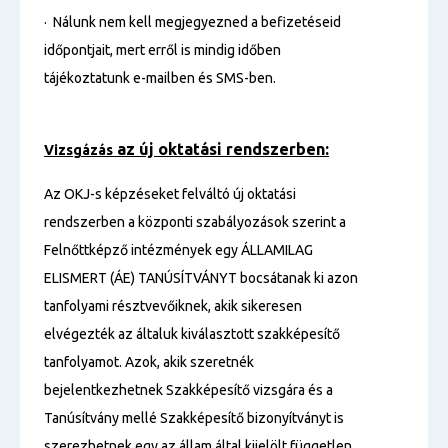
· Nálunk nem kell megjegyezned a befizetéseid
időpontjait, mert erről is mindig időben
tájékoztatunk e-mailben és SMS-ben.
az új oktatási rendszerben:
Vizsgázás
Az OKJ-s képzéseket felváltó új oktatási
rendszerben a központi szabályozások szerint a
Felnőttképző intézmények egy ÁLLAMILAG
ELISMERT (ÁE) TANÚSÍTVÁNYT bocsátanak ki azon
tanfolyami résztvevőiknek, akik sikeresen
elvégezték az általuk kiválasztott szakképesítő
tanfolyamot. Azok, akik szeretnék
bejelentkezhetnek Szakképesítő vizsgára és a
Tanúsítvány mellé Szakképesítő bizonyítványt is
szerezhetnek egy az állam által kijelölt független