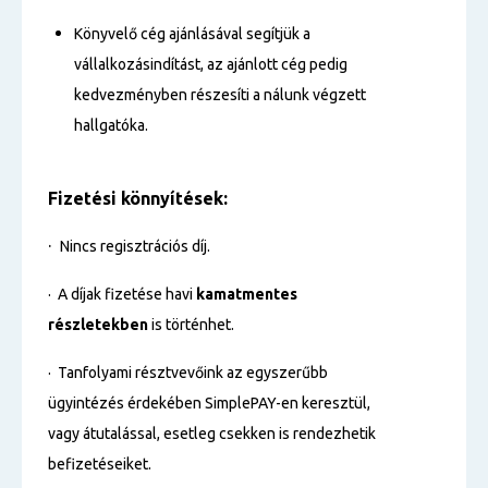
Könyvelő cég ajánlásával segítjük a
vállalkozásindítást, az ajánlott cég pedig
kedvezményben részesíti a nálunk végzett
hallgatóka.
Fizetési
könnyítések:
·
Nincs regisztrációs díj.
· A díjak fizetése havi
kamatmentes
részletekben
is történhet.
· Tanfolyami résztvevőink az egyszerűbb
ügyintézés érdekében SimplePAY-en keresztül,
vagy átutalással, esetleg csekken is rendezhetik
befizetéseiket.