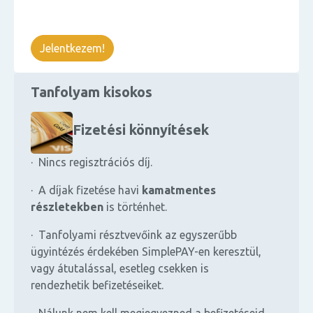
Jelentkezem!
Tanfolyam kisokos
Fizetési könnyítések
· Nincs regisztrációs díj.
· A díjak fizetése havi
kamatmentes
részletekben
is történhet.
· Tanfolyami résztvevőink az egyszerűbb
ügyintézés érdekében SimplePAY-en keresztül,
vagy átutalással, esetleg csekken is
rendezhetik befizetéseiket.