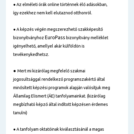
● Az elméleti órák online történnek élő adásokban,
így ezekhez nem kell elutaznod otthonról.
●
A képzés végén megszerezhető szakképesítő
EuroPass
bizonyítványhoz
bizonyítvány melléklet
igényelhető, amellyel akár külföldön is
tevékenykedhetsz.
●
Mert mi kizárólag megfelelő szakmai
jogosultsággal rendelkező programszakértő által
minősített képzési programok alapján valósítjuk meg
Államilag Elismert (ÁE) tanfolyamainkat. (kizárólag
megbízható képző által indított képzésen érdemes
tanulni)
● A tanfolyam oktatóinak kiválasztásánál a magas