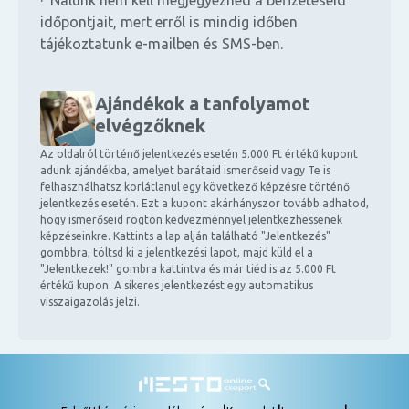
· Nálunk nem kell megjegyezned a befizetéseid
időpontjait, mert erről is mindig időben
tájékoztatunk e-mailben és SMS-ben.
Ajándékok a tanfolyamot
elvégzőknek
Az oldalról történő jelentkezés esetén 5.000 Ft értékű kupont
adunk ajándékba, amelyet barátaid ismerőseid vagy Te is
felhasználhatsz korlátlanul egy következő képzésre történő
jelentkezés esetén. Ezt a kupont akárhányszor tovább adhatod,
hogy ismerőseid rögtön kedvezménnyel jelentkezhessenek
képzéseinkre. Kattints a lap alján található "Jelentkezés"
gombbra, töltsd ki a jelentkezési lapot, majd küld el a
"Jelentkezek!" gombra kattintva és már tiéd is az 5.000 Ft
értékű kupon. A sikeres jelentkezést egy automatikus
visszaigazolás jelzi.