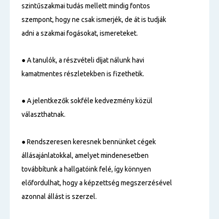
szintűszakmai tudás mellett mindig fontos
szempont, hogy ne csak ismerjék, de át is tudják
adni a szakmai fogásokat, ismereteket.
● A tanulók, a részvételi díjat nálunk havi
kamatmentes részletekben is fizethetik.
● A jelentkezők sokféle kedvezmény közül
választhatnak.
● Rendszeresen keresnek bennünket cégek
állásajánlatokkal, amelyet mindenesetben
továbbítunk a hallgatóink felé, így könnyen
előfordulhat, hogy a képzettség megszerzésével
azonnal állást is szerzel.