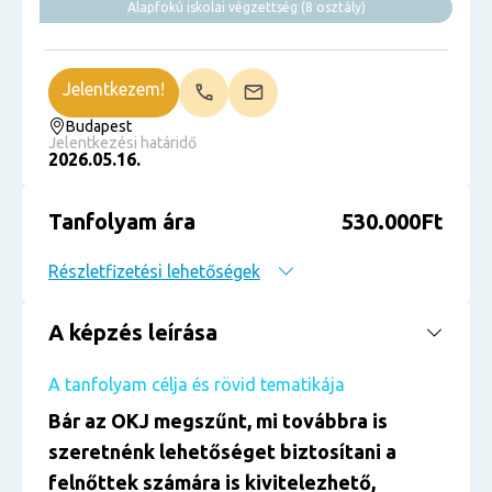
Alapfokú iskolai végzettség (8 osztály)
Jelentkezem!
Budapest
Jelentkezési határidő
2026.05.16.
Tanfolyam ára
530.000Ft
Részletfizetési lehetőségek
A képzés leírása
A tanfolyam célja és rövid tematikája
Bár az OKJ megszűnt, mi továbbra is
szeretnénk lehetőséget biztosítani a
felnőttek számára is kivitelezhető,