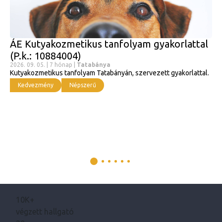
ÁE Kutyakozmetikus tanfolyam gyakorlattal
(P.k.: 10884004)
2026. 09. 05. | 7 hónap |
Tatabánya
Kutyakozmetikus tanfolyam Tatabányán, szervezett gyakorlattal.
Kedvezmény
Népszerű
10K+
végzett hallgató