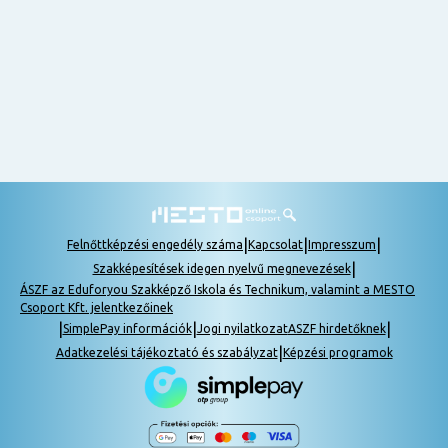
nem
tudok
részt
venni, be
lehet
pótolni a
tananyagot.
|
|
|
Felnőttképzési engedély száma
Kapcsolat
Impresszum
|
Szakképesítések idegen nyelvű megnevezések
ÁSZF az Eduforyou Szakképző Iskola és Technikum, valamint a MESTO
Csoport Kft. jelentkezőinek
|
|
|
SimplePay információk
Jogi nyilatkozat
ASZF hirdetőknek
|
Adatkezelési tájékoztató és szabályzat
Képzési programok