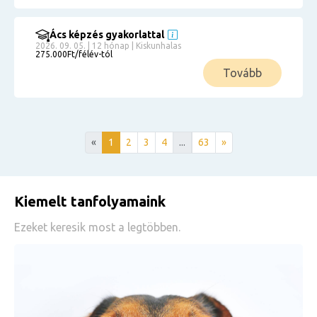
Ács képzés gyakorlattal
2026. 09. 05. | 12 hónap | Kiskunhalas
275.000Ft/félév-tól
Tovább
«
1
2
3
4
...
63
»
Kiemelt tanfolyamaink
Ezeket keresik most a legtöbben.