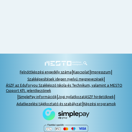
nem
tudok
részt
venni, be
lehet
pótolni a
tananyagot.
|
|
|
Felnőttképzési engedély száma
Kapcsolat
Impresszum
|
Szakképesítések idegen nyelvű megnevezések
ÁSZF az Eduforyou Szakképző Iskola és Technikum, valamint a MESTO
Csoport Kft. jelentkezőinek
|
|
|
SimplePay információk
Jogi nyilatkozat
ASZF hirdetőknek
|
Adatkezelési tájékoztató és szabályzat
Képzési programok