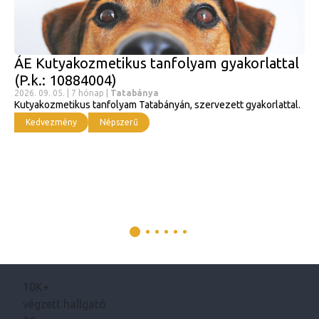
ÁE Kutyakozmetikus tanfolyam gyakorlattal
(P.k.: 10884004)
2026. 09. 05. | 7 hónap |
Tatabánya
Kutyakozmetikus tanfolyam Tatabányán, szervezett gyakorlattal.
Kedvezmény
Népszerű
10K+
végzett hallgató