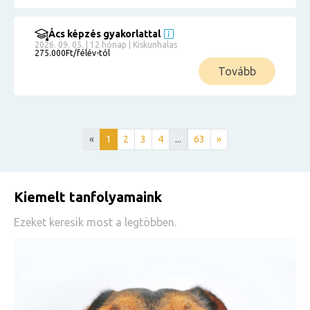
Ács képzés gyakorlattal
2026. 09. 05. | 12 hónap | Kiskunhalas
275.000Ft/félév-tól
Tovább
«
1
2
3
4
...
63
»
Kiemelt tanfolyamaink
Ezeket keresik most a legtöbben.