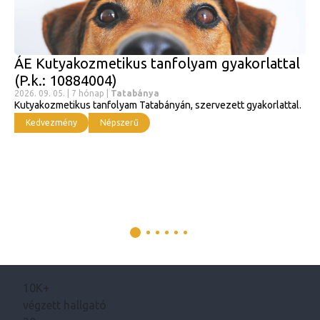
ÁE Kutyakozmetikus tanfolyam gyakorlattal
(P.k.: 10884004)
2026. 09. 05. | 7 hónap |
Tatabánya
Kutyakozmetikus tanfolyam Tatabányán, szervezett gyakorlattal.
Kedvezmény
Népszerű
10K+
végzett hallgató