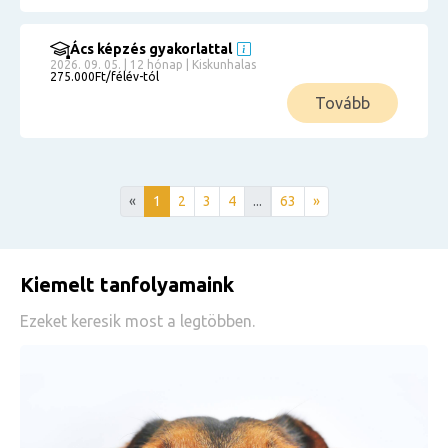
Ács képzés gyakorlattal
2026. 09. 05. | 12 hónap | Kiskunhalas
275.000Ft/félév-tól
Tovább
«
1
2
3
4
...
63
»
Kiemelt tanfolyamaink
Ezeket keresik most a legtöbben.