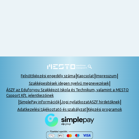
nem
tudok
részt
venni, be
lehet
pótolni a
tananyagot.
|
|
|
Felnőttképzési engedély száma
Kapcsolat
Impresszum
|
Szakképesítések idegen nyelvű megnevezések
ÁSZF az Eduforyou Szakképző Iskola és Technikum, valamint a MESTO
Csoport Kft. jelentkezőinek
|
|
|
SimplePay információk
Jogi nyilatkozat
ASZF hirdetőknek
|
Adatkezelési tájékoztató és szabályzat
Képzési programok