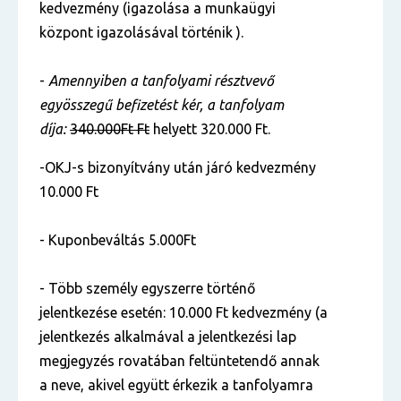
kedvezmény (igazolása a munkaügyi
központ igazolásával történik ).
-
Amennyiben a tanfolyami résztvevő
egyösszegű befizetést kér, a tanfolyam
díja:
340.000Ft Ft
helyett 320.000 Ft.
-OKJ-s bizonyítvány után járó kedvezmény
10.000 Ft
- Kuponbeváltás 5.000Ft
- Több személy egyszerre történő
jelentkezése esetén: 10.000 Ft kedvezmény (a
jelentkezés alkalmával a jelentkezési lap
megjegyzés rovatában feltüntetendő annak
a neve, akivel együtt érkezik a tanfolyamra