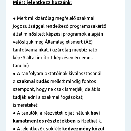
Miért jelentkezz hozzánk:
● Mert mi kizárólag megfelelő szakmai
jogosultsággal rendelkező programszakértő
által minősített képzési programok alapján
valósítjuk meg Államilag elismert (ÁE)
tanfolyamainkat. (kizárólag megbízható
képző által indított képzésen érdemes
tanulni)
● A tanfolyam oktatóinak kiválasztásánál
a
szakmai tudás
mellett mindig fontos
szempont, hogy ne csak ismerjék, de át is
tudják adni a szakmai fogásokat,
ismereteket.
● A tanulók, a részvételi díjat nálunk
havi
kamatmentes részletekben
is fizethetik.
● A jelentkezők sokféle
kedvezmény közül