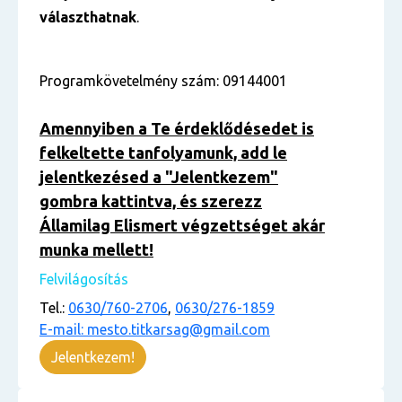
választhatnak
.
Programkövetelmény szám: 09144001
Amennyiben a Te érdeklődésedet is
felkeltette tanfolyamunk, add le
jelentkezésed a "Jelentkezem"
gombra kattintva, és szerezz
Államilag Elismert végzettséget akár
munka mellett!
Felvilágosítás
Tel.:
0630/760-2706
,
0630/276-1859
E-mail: mesto.titkarsag@gmail.com
Jelentkezem!