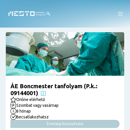
ÁE Boncmester tanfolyam (P.k.:
09144001)
Online elérhető
Szombat vagy vasárnap
8 hónap
Becsatlakozhatsz
Érettségi bizonyítvány