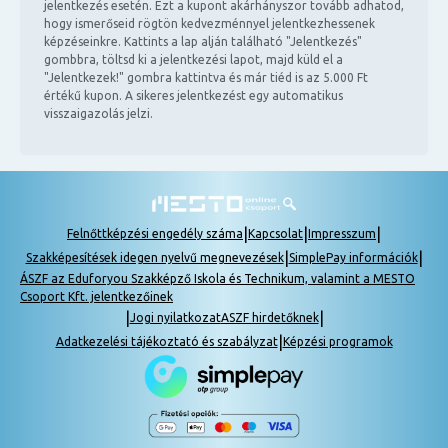
jelentkezés esetén. Ezt a kupont akárhányszor tovább adhatod,
hogy ismerőseid rögtön kedvezménnyel jelentkezhessenek
képzéseinkre. Kattints a lap alján található "Jelentkezés"
gombbra, töltsd ki a jelentkezési lapot, majd küld el a
"Jelentkezek!" gombra kattintva és már tiéd is az 5.000 Ft
értékű kupon. A sikeres jelentkezést egy automatikus
visszaigazolás jelzi.
|
|
|
Felnőttképzési engedély száma
Kapcsolat
Impresszum
|
|
Szakképesítések idegen nyelvű megnevezések
SimplePay információk
ÁSZF az Eduforyou Szakképző Iskola és Technikum, valamint a MESTO
Csoport Kft. jelentkezőinek
|
|
Jogi nyilatkozat
ASZF hirdetőknek
|
Adatkezelési tájékoztató és szabályzat
Képzési programok