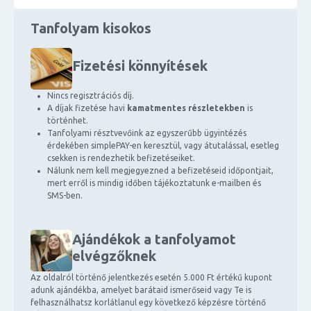
Tanfolyam kisokos
Fizetési könnyítések
Nincs regisztrációs díj.
A díjak fizetése havi
kamatmentes részletekben
is
történhet.
Tanfolyami résztvevőink az egyszerűbb ügyintézés
érdekében simplePAY-en keresztül, vagy átutalással, esetleg
csekken is rendezhetik befizetéseiket.
Nálunk nem kell megjegyezned a befizetéseid időpontjait,
mert erről is mindig időben tájékoztatunk e-mailben és
SMS-ben.
Ajándékok a tanfolyamot
elvégzőknek
Az oldalról történő jelentkezés esetén 5.000 Ft értékű kupont
adunk ajándékba, amelyet barátaid ismerőseid vagy Te is
felhasználhatsz korlátlanul egy következő képzésre történő