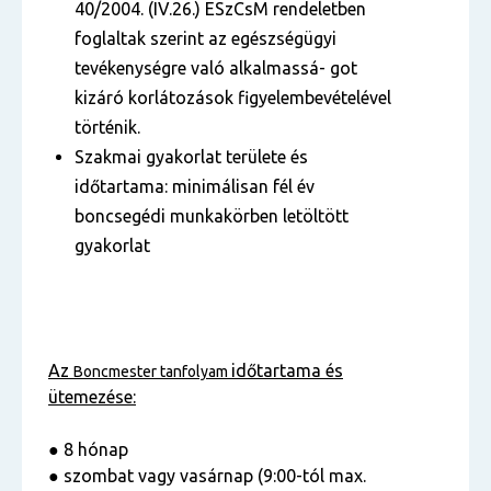
40/2004. (IV.26.) ESzCsM rendeletben
foglaltak szerint az egészségügyi
tevékenységre való alkalmassá- got
kizáró korlátozások figyelembevételével
történik.
Szakmai gyakorlat területe és
időtartama: minimálisan fél év
boncsegédi munkakörben letöltött
gyakorlat
Az
időtartama és
Boncmester tanfolyam
ütemezése:
● 8 hónap
● szombat vagy vasárnap (9:00-tól max.