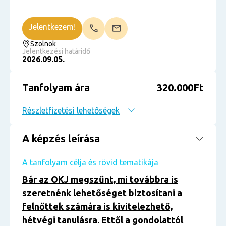
Jelentkezem!
Szolnok
Jelentkezési határidő
2026.09.05.
Tanfolyam ára
320.000Ft
Részletfizetési lehetőségek
A képzés leírása
A tanfolyam célja és rövid tematikája
Bár az OKJ megszűnt, mi továbbra is
szeretnénk lehetőséget biztosítani a
felnőttek számára is kivitelezhető,
hétvégi tanulásra. Ettől a gondolattól