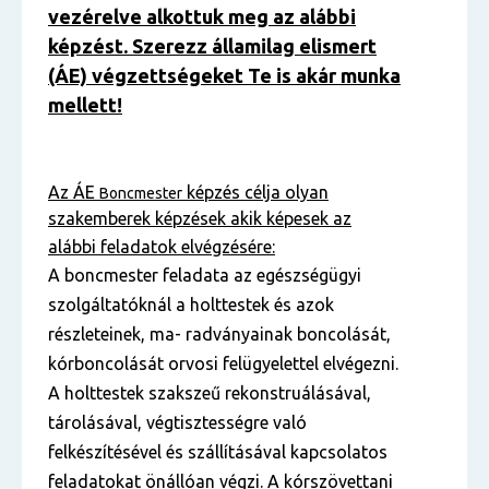
vezérelve alkottuk meg az alábbi
képzést. Szerezz államilag elismert
(ÁE) végzettségeket Te is akár munka
mellett!
Az ÁE
képzés célja olyan
Boncmester
szakemberek képzések akik képesek az
alábbi feladatok elvégzésére:
A boncmester feladata az egészségügyi
szolgáltatóknál a holttestek és azok
részleteinek, ma- radványainak boncolását,
kórboncolását orvosi felügyelettel elvégezni.
A holttestek szakszeű rekonstruálásával,
tárolásával, végtisztességre való
felkészítésével és szállításával kapcsolatos
feladatokat önállóan végzi. A kórszövettani