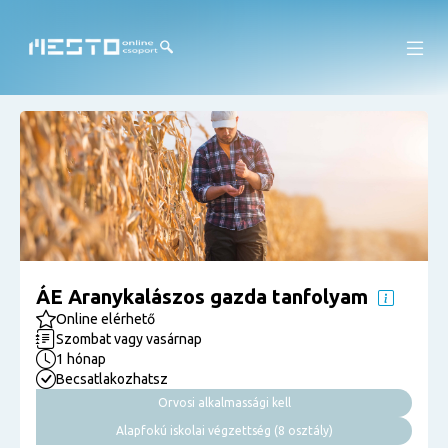
ÁE Aranykalászos gazda tanfolyam
Online elérhető
Szombat vagy vasárnap
1 hónap
Becsatlakozhatsz
Orvosi alkalmassági kell
Alapfokú iskolai végzettség (8 osztály)