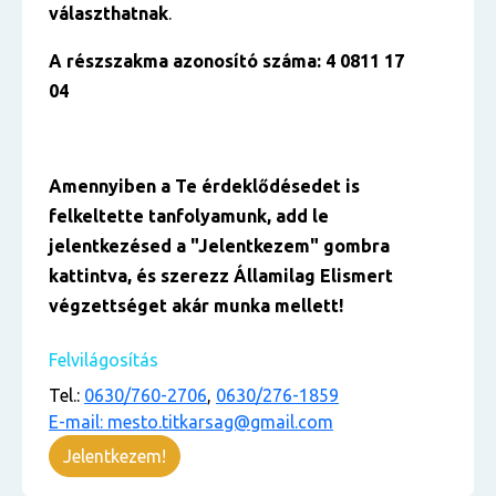
választhatnak
.
A részszakma azonosító száma: 4 0811 17
04
Amennyiben a Te érdeklődésedet is
felkeltette tanfolyamunk, add le
jelentkezésed a "Jelentkezem" gombra
kattintva, és szerezz Államilag Elismert
végzettséget akár munka mellett!
Felvilágosítás
Tel.:
0630/760-2706
,
0630/276-1859
E-mail: mesto.titkarsag@gmail.com
Jelentkezem!