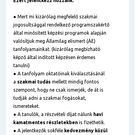
Ezért jelentkezz hozzánk:
● Mert mi kizárólag megfelelő szakmai
jogosultsággal rendelkező programszakértő
által minősített képzési programok alapján
valósítjuk meg Államilag elismert (ÁE)
tanfolyamainkat. (kizárólag megbízható
képző által indított képzésen érdemes
tanulni)
● A tanfolyam oktatóinak kiválasztásánál
a
szakmai tudás
mellett mindig fontos
szempont, hogy ne csak ismerjék, de át is
tudják adni a szakmai fogásokat,
ismereteket.
● A tanulók, a részvételi díjat nálunk
havi
kamatmentes részletekben
is fizethetik.
● A jelentkezők sokféle
kedvezmény közül