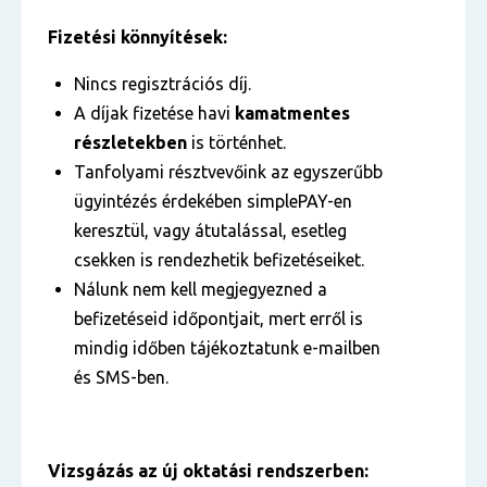
Fizetési könnyítések:
Nincs regisztrációs díj.
A díjak fizetése havi
kamatmentes
részletekben
is történhet.
Tanfolyami résztvevőink az egyszerűbb
ügyintézés érdekében simplePAY-en
keresztül, vagy átutalással, esetleg
csekken is rendezhetik befizetéseiket.
Nálunk nem kell megjegyezned a
befizetéseid időpontjait, mert erről is
mindig időben tájékoztatunk e-mailben
és SMS-ben.
Vizsgázás az új oktatási rendszerben: