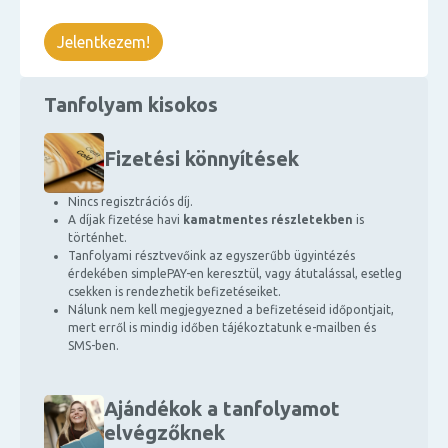
Jelentkezem!
Tanfolyam kisokos
Fizetési könnyítések
Nincs regisztrációs díj.
A díjak fizetése havi
kamatmentes részletekben
is
történhet.
Tanfolyami résztvevőink az egyszerűbb ügyintézés
érdekében simplePAY-en keresztül, vagy átutalással, esetleg
csekken is rendezhetik befizetéseiket.
Nálunk nem kell megjegyezned a befizetéseid időpontjait,
mert erről is mindig időben tájékoztatunk e-mailben és
SMS-ben.
Ajándékok a tanfolyamot
elvégzőknek