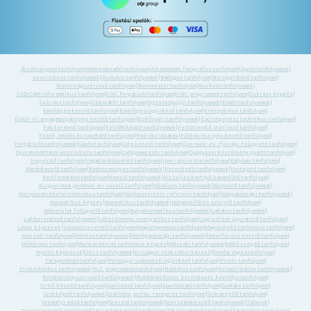
Ácsállványozó tanfolyam
|
Adótanácsadó tanfolyam
|
Alkalmazott fotográfus tanfolyam
|
Ápoló tanfolyamok
|
Asszisztens tanfolyamok
|
Asztalos tanfolyamok
|
Bádogos tanfolyam
|
Bérügyintéző tanfolyam
|
Biztonságszervező tanfolyam
|
Boncmester tanfolyam
|
Burkoló tanfolyamok
|
CAD-CAM informatikus tanfolyam
|
CNC forgácsoló tanfolyam
|
CNC programozó tanfolyam
|
Cukrász képzés
|
Cukrász tanfolyam
|
Dekoratőr tanfolyam
|
Egészségügyi tanfolyamok
|
Eladó tanfolyamok
|
Emelőgép-kezelő tanfolyam
|
Emelőgép-ügyintéző tanfolyam
|
Energetikus tanfolyam
|
Építő- és anyagmozgató gép kezelő tanfolyam
|
Építőipari tanfolyamok
|
Épületgépész technikus tanfolyam
|
Fakitermelő tanfolyam
|
Felnőttképző tanfolyamok
|
Fertőtlenítő sterilező tanfolyam
|
Festő, mázoló és tapétázó tanfolyam
|
Fodrász oktatás
|
Földmunka- gép kezelő tanfolyam
|
Forgácsoló tanfolyamok
|
Gazda tanfolyam
|
Gép kezelő tanfolyam
|
Gyermek- és ifjúsági felügyelő tanfolyam
|
Gyermekotthoni asszisztens tanfolyam
|
Gyógymasszőr tanfolyam
|
Gyógyszerkészítmény gyártó tanfolyam
|
Hegesztő tanfolyam
|
Ingatlanközvetítő tanfolyam
|
Ipari alpinista tanfolyam
|
Kályhás tanfolyam
|
Kazánkezelő tanfolyam
|
Kedvezményes tanfolyamok
|
Kereskedő tanfolyamok
|
Kertépítő tanfolyam
|
Kertfenntartó tanfolyam
|
Kezelő tanfolyamok
|
Kis teljesítményű kazánfűtő tanfolyam
|
Kisgyermek gondozó -és nevelő tanfolyam
|
Kőműves tanfolyamok
|
Könyvelő tanfolyamok
|
Környezetvédelmi technikus tanfolyam
|
Közbeszerzési referens tanfolyam
|
Közgazdasági tanfolyamok
|
Kozmetikus képzés
|
Kozmetikus tanfolyamok
|
Központifűtés szerelő tanfolyam
|
Közterület felügyelő tanfolyam
|
Kutyakozmetikus tanfolyamok
|
Lakatos tanfolyamok
|
Lakberendező tanfolyamok
|
Létesítményi energetikus tanfolyam
|
Logisztikai ügyintéző tanfolyam
|
Lovas képzések
|
Lovastúra vezető tanfolyam
|
Magánnyomozó tanfolyam
|
Magasépítő technikus tanfolyam
|
Masszőr tanfolyam
|
Méhész tanfolyamok
|
Mezőgazdasági tanfolyamok
|
Motorfűrész-kezelő tanfolyam
|
Műkörmös tanfolyam
|
Munkavédelmi technikus képzés
|
Műszaki tanfolyamok
|
Műtőssegéd tanfolyam
|
Nyelvi képzések
|
OKJ-s tanfolyamok
|
Országos szakemberkereső
|
Óvodai dajka tanfolyam
|
Parkgondozó tanfolyam
|
Pénzügyi-számviteli ügyintéző tanfolyam
|
Pincér tanfolyam
|
Pirotechnikus tanfolyamok
|
PLC programozó tanfolyam
|
Raktáros tanfolyam
|
Rehabilitációs tanfolyamok
|
Rendezvényszervező tanfolyamok
|
Robbanásbiztos berendezés kezelője tanfolyam
|
Sírkő készítő tanfolyam
|
Sportedző tanfolyam
|
Sportoktató tanfolyam
|
Szakács tanfolyam
|
Szakképző tanfolyamok
|
Szállodai portás -recepciós tanfolyam
|
Szárazépítő tanfolyam
|
Személyi edző tanfolyam
|
Szerelő tanfolyamok
|
Szerszámkészítő tanfolyamok
|
Táborok
|
Targoncavezető tanfolyam
|
Társasházkezelő tanfolyam
|
TB ügyintéző tanfolyam
|
Technikus tanfolyam
|