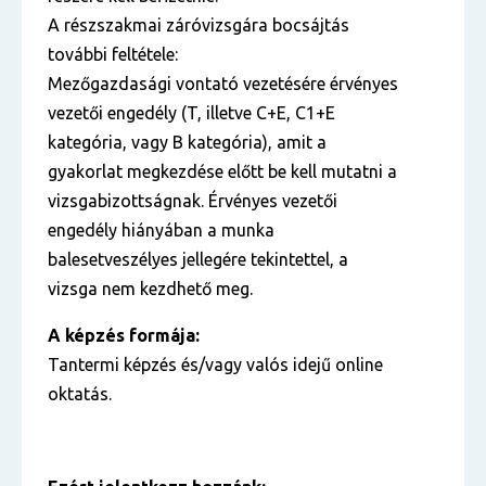
A részszakmai záróvizsgára bocsájtás
további feltétele:
Mezőgazdasági vontató vezetésére érvényes
vezetői engedély (T, illetve C+E, C1+E
kategória, vagy B kategória), amit a
gyakorlat megkezdése előtt be kell mutatni a
vizsgabizottságnak. Érvényes vezetői
engedély hiányában a munka
balesetveszélyes jellegére tekintettel, a
vizsga nem kezdhető meg.
A képzés formája:
Tantermi képzés és/vagy valós idejű online
oktatás.