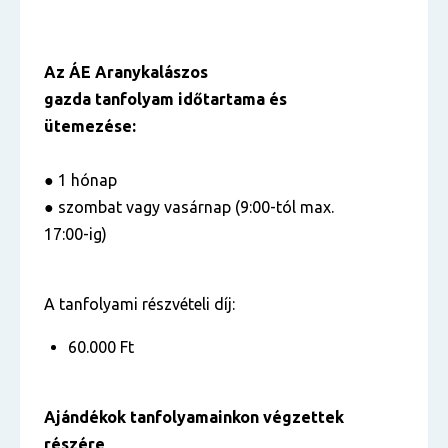
Az ÁE Aranykalászos
gazda tanfolyam időtartama és
ütemezése:
● 1 hónap
● szombat vagy vasárnap (9:00-tól max.
17:00-ig)
A tanfolyami részvételi díj:
60.000 Ft
Ajándékok tanfolyamainkon végzettek
részére