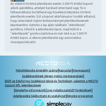
Az oldalról történő jelentkezés esetén 5.000 Ft értékű kupont
adunk ajándékba, amelyet barátaid ismerőseid vagy Te is
felhasználhatsz korlátlanul egy következő képzésre történő
jelentkezés esetén. Ezt a kupont akárhányszor tovább adhatod,
hogy ismerőseid rögtön kedvezménnyel jelentkezhessenek
képzéseinkre. Kattints a lap alján található "Jelentkezés"
gombbra, töltsd ki a jelentkezési lapot, majd küld el a
"Jelentkezek!" gombra kattintva és már tiéd is az 5.000 Ft
értékű kupon. A sikeres jelentkezést egy automatikus
visszaigazolás jelzi.
|
|
|
Felnőttképzési engedély száma
Kapcsolat
Impresszum
|
Szakképesítések idegen nyelvű megnevezések
ÁSZF az Eduforyou Szakképző Iskola és Technikum, valamint a MESTO
Csoport Kft. jelentkezőinek
|
|
|
SimplePay információk
Jogi nyilatkozat
ASZF hirdetőknek
|
Adatkezelési tájékoztató és szabályzat
Képzési programok