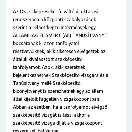
Az OKJ-s képzéseket felváltó új oktatási
rendszerben a központi szabályozások
szerint a Felnőttképző intézmények egy
ÁLLAMILAG ELISMERT (ÁE) TANÚSÍTVÁNYT
bocsátanak ki azon tanfolyami
résztvevőiknek, akik sikeresen elvégezték az
általuk kiválasztott szakképesítő
tanfolyamot. Azok, akik szeretnék
bejelentkezhetnek Szakképesítő vizsgára és a
Tanúsítvány mellé Szakképesítő
bizonyítványt is szerezhetnek egy az állam
által kijelölt független vizsgaközpontban.
Abban az esetben, ha a tanfolyamot elvégző
szakképesítő vizsgát is tesz, akkor a
szakképesítő vizsga díját a vizsgaközpont
részére kell befizetnie.