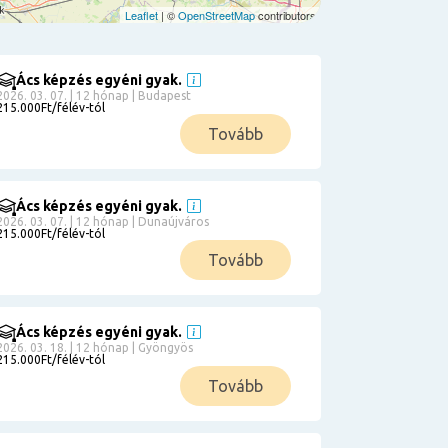
Leaflet
| ©
OpenStreetMap
contributors
Ács képzés egyéni gyak.
2026. 03. 07. | 12 hónap | Budapest
215.000Ft/félév-tól
Tovább
Ács képzés egyéni gyak.
2026. 03. 07. | 12 hónap | Dunaújváros
215.000Ft/félév-tól
Tovább
Ács képzés egyéni gyak.
2026. 03. 18. | 12 hónap | Gyöngyös
215.000Ft/félév-tól
Tovább