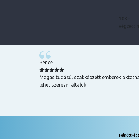
10K+
végzett 
Bence
zuper volt, mind
Magas tudású, szakképzett emberek oktatnak
hasznos és
lehet szerezni általuk
k is! Az oktatók
Felnőttkép