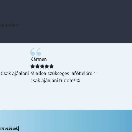
zsgaarány
Kármen
 Csak ajánlani
Minden szükséges infót előre megkaptam, szupe
csak ajánlani tudom! ☺️
|
gnevezések