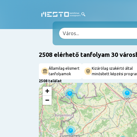
2508 elérhető tanfolyam 30 város
Államilag elismert
Kizárólag szakértő által
tanfolyamok
minősített képzési progr
2508 találat
+
−