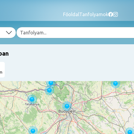
Főoldal
Tanfolyamok
ban
am