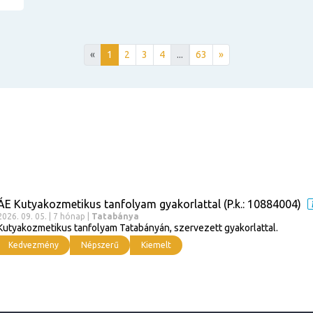
«
1
2
3
4
...
63
»
ÁE Kutyakozmetikus tanfolyam gyakorlattal (P.k.: 10884004)
2026. 09. 05. | 7 hónap |
Tatabánya
Kutyakozmetikus tanfolyam Tatabányán, szervezett gyakorlattal.
Kedvezmény
Népszerű
Kiemelt