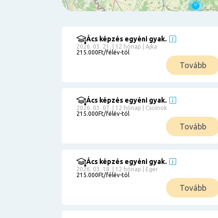
Ács képzés egyéni gyak.
Szűrés
2026. 03. 21. | 12 hónap | Ajka
215.000Ft/félév-tól
Pályakezdőknek
Tovább
Kismamáknak
Munkanélkülieknek
Kuponbeváltás
Ács képzés egyéni gyak.
2026. 03. 07. | 12 hónap | Csolnok
Érettségi
215.000Ft/félév-tól
8
általános
Tovább
50 000
0
3000000
Részletfizetéssel
Ács képzés egyéni gyak.
2026. 03. 18. | 12 hónap | Eger
215.000Ft/félév-tól
6
Tovább
0
12