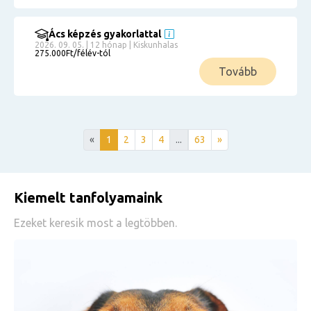
Ács képzés gyakorlattal
2026. 09. 05. | 12 hónap | Kiskunhalas
275.000Ft/félév-tól
Tovább
«
1
2
3
4
...
63
»
Kiemelt tanfolyamaink
Ezeket keresik most a legtöbben.