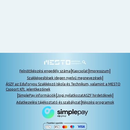
nem
tudok
részt
venni, be
lehet
pótolni a
tananyagot.
|
|
|
Felnőttképzési engedély száma
Kapcsolat
Impresszum
|
Szakképesítések idegen nyelvű megnevezések
ÁSZF az Eduforyou Szakképző Iskola és Technikum, valamint a MESTO
Csoport Kft. jelentkezőinek
|
|
|
SimplePay információk
Jogi nyilatkozat
ASZF hirdetőknek
|
Adatkezelési tájékoztató és szabályzat
Képzési programok