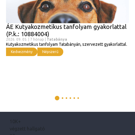
ÁE Kutyakozmetikus tanfolyam gyakorlattal
(P.k.: 10884004)
2026. 09. 05. | 7 hónap |
Tatabánya
Kutyakozmetikus tanfolyam Tatabányán, szervezett gyakorlattal.
Kedvezmény
Népszerű
10K+
végzett hallgató