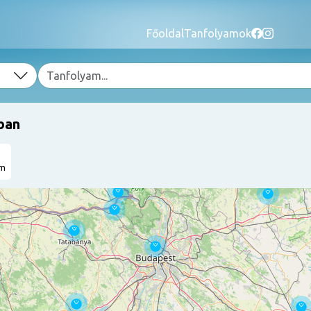
Főoldal
Tanfolyamok
ban
am