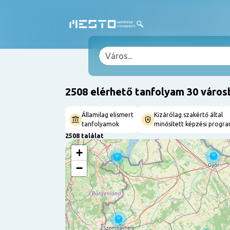
2508 elérhető tanfolyam 30 város
Államilag elismert
Kizárólag szakértő által
tanfolyamok
minősített képzési progr
2508 találat
+
−