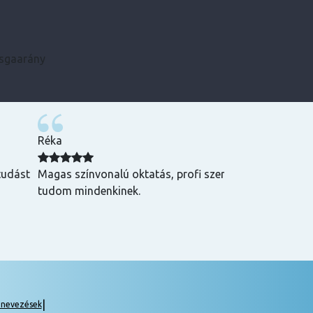
zsgaarány
Kármen
 Csak ajánlani
Minden szükséges infót előre megkaptam, szupe
csak ajánlani tudom! ☺️
|
gnevezések