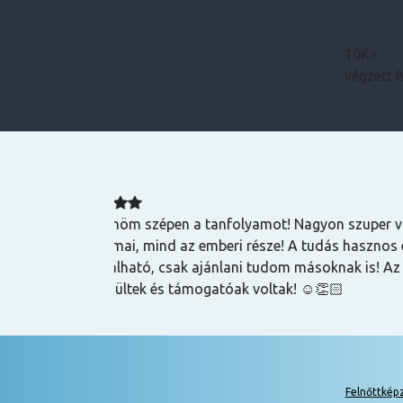
10K+
végzett 
Bence
zuper volt, mind
Magas tudású, szakképzett emberek oktatnak
hasznos és
lehet szerezni általuk
k is! Az oktatók
Felnőttkép