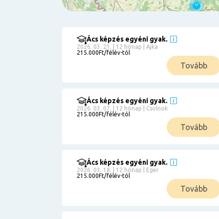
Ács képzés egyéni gyak.
Szűrés
2026. 03. 21. | 12 hónap | Ajka
215.000Ft/félév-tól
Pályakezdőknek
Tovább
Kismamáknak
Munkanélkülieknek
Kuponbeváltás
Ács képzés egyéni gyak.
2026. 03. 07. | 12 hónap | Csolnok
Érettségi
215.000Ft/félév-tól
8
általános
Tovább
50 000
0
3000000
Részletfizetéssel
Ács képzés egyéni gyak.
2026. 03. 18. | 12 hónap | Eger
215.000Ft/félév-tól
6
Tovább
0
12