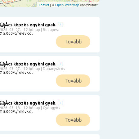
Leaflet
| ©
OpenStreetMap
contributors
Ács képzés egyéni gyak.
2026. 03. 07. | 12 hónap | Budapest
215.000Ft/félév-tól
Tovább
Ács képzés egyéni gyak.
2026. 03. 07. | 12 hónap | Dunaújváros
215.000Ft/félév-tól
Tovább
Ács képzés egyéni gyak.
2026. 03. 18. | 12 hónap | Gyöngyös
215.000Ft/félév-tól
Tovább