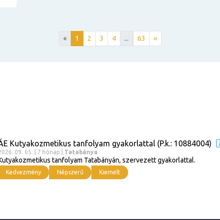
«
1
2
3
4
...
63
»
ÁE Kutyakozmetikus tanfolyam gyakorlattal (P.k.: 10884004)
2026. 09. 05. | 7 hónap |
Tatabánya
Kutyakozmetikus tanfolyam Tatabányán, szervezett gyakorlattal.
Kedvezmény
Népszerű
Kiemelt