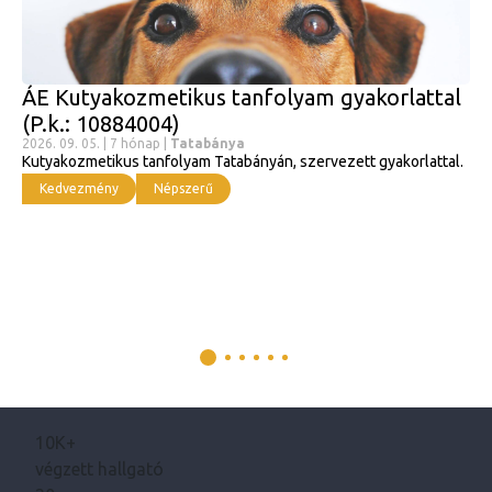
ÁE Kutyakozmetikus tanfolyam gyakorlattal
(P.k.: 10884004)
2026. 09. 05. | 7 hónap |
Tatabánya
Kutyakozmetikus tanfolyam Tatabányán, szervezett gyakorlattal.
Kedvezmény
Népszerű
10K+
végzett hallgató