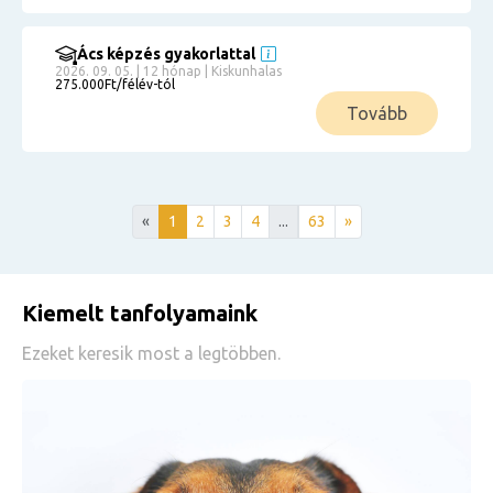
Ács képzés gyakorlattal
2026. 09. 05. | 12 hónap | Kiskunhalas
275.000Ft/félév-tól
Tovább
«
1
2
3
4
...
63
»
Kiemelt tanfolyamaink
Ezeket keresik most a legtöbben.