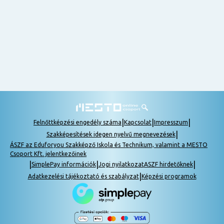
nem
tudok
részt
venni, be
lehet
pótolni a
tananyagot.
|
|
|
Felnőttképzési engedély száma
Kapcsolat
Impresszum
|
Szakképesítések idegen nyelvű megnevezések
ÁSZF az Eduforyou Szakképző Iskola és Technikum, valamint a MESTO
Csoport Kft. jelentkezőinek
|
|
|
SimplePay információk
Jogi nyilatkozat
ASZF hirdetőknek
|
Adatkezelési tájékoztató és szabályzat
Képzési programok