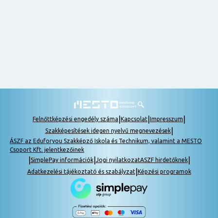
nem
tudok
részt
venni, be
lehet
pótolni a
tananyagot.
|
|
|
Felnőttképzési engedély száma
Kapcsolat
Impresszum
|
Szakképesítések idegen nyelvű megnevezések
ÁSZF az Eduforyou Szakképző Iskola és Technikum, valamint a MESTO
Csoport Kft. jelentkezőinek
|
|
|
SimplePay információk
Jogi nyilatkozat
ASZF hirdetőknek
|
Adatkezelési tájékoztató és szabályzat
Képzési programok