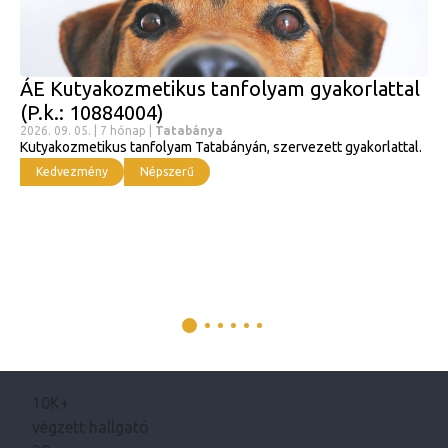
ÁE Kutyakozmetikus tanfolyam gyakorlattal
(P.k.: 10884004)
2026. 09. 05. | 7 hónap |
Tatabánya
Kutyakozmetikus tanfolyam Tatabányán, szervezett gyakorlattal.
Kedvezmény
Népszerű
10K+
végzett hallgató