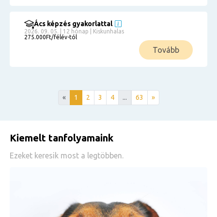
Ács képzés gyakorlattal
2026. 09. 05. | 12 hónap | Kiskunhalas
275.000Ft/félév-tól
Tovább
«
1
2
3
4
...
63
»
Kiemelt tanfolyamaink
Ezeket keresik most a legtöbben.