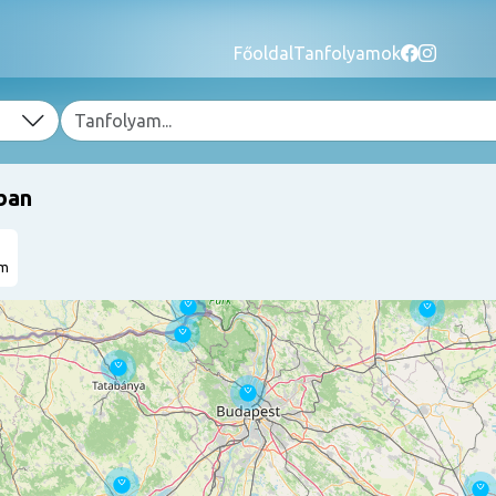
Főoldal
Tanfolyamok
ban
am