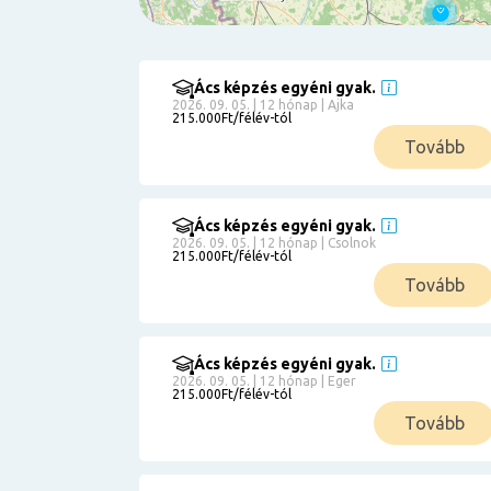
Ács képzés egyéni gyak.
Szűrés
2026. 09. 05. | 12 hónap | Ajka
215.000Ft/félév-tól
Pályakezdőknek
Tovább
Kismamáknak
Munkanélkülieknek
Kuponbeváltás
Ács képzés egyéni gyak.
2026. 09. 05. | 12 hónap | Csolnok
Érettségi
215.000Ft/félév-tól
8
általános
Tovább
50 000
0
3000000
Részletfizetéssel
Ács képzés egyéni gyak.
2026. 09. 05. | 12 hónap | Eger
215.000Ft/félév-tól
6
Tovább
0
12