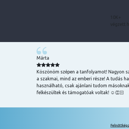
10K+
végzett 
Bence
zuper volt, mind
Magas tudású, szakképzett emberek oktatnak
hasznos és
lehet szerezni általuk
k is! Az oktatók
Felnőttkép