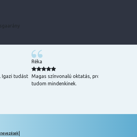
zsgaarány
Kármen
 Csak ajánlani
Minden szükséges infót előre megkaptam, szupe
csak ajánlani tudom! ☺️
|
gnevezések