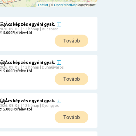
Leaflet
| ©
OpenStreetMap
contributors
Ács képzés egyéni gyak.
2026. 09. 05. | 12 hónap | Budapest
215.000Ft/félév-tól
Tovább
Ács képzés egyéni gyak.
2026. 09. 05. | 12 hónap | Dunaújváros
215.000Ft/félév-tól
Tovább
Ács képzés egyéni gyak.
2026. 09. 05. | 12 hónap | Gyöngyös
215.000Ft/félév-tól
Tovább