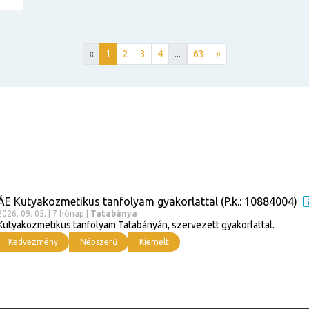
«
1
2
3
4
...
63
»
ÁE Kutyakozmetikus tanfolyam gyakorlattal (P.k.: 10884004)
2026. 09. 05. | 7 hónap |
Tatabánya
Kutyakozmetikus tanfolyam Tatabányán, szervezett gyakorlattal.
Kedvezmény
Népszerű
Kiemelt