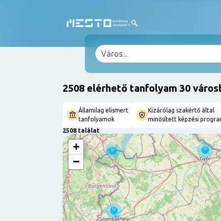
2508 elérhető tanfolyam 30 város
Államilag elismert
Kizárólag szakértő által
tanfolyamok
minősített képzési progr
2508 találat
+
−