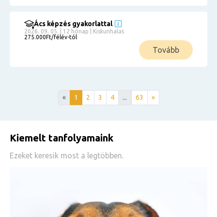
Ács képzés gyakorlattal
2026. 09. 05. | 12 hónap | Kiskunhalas
275.000Ft/félév-tól
Tovább
«
1
2
3
4
...
63
»
Kiemelt tanfolyamaink
Ezeket keresik most a legtöbben.