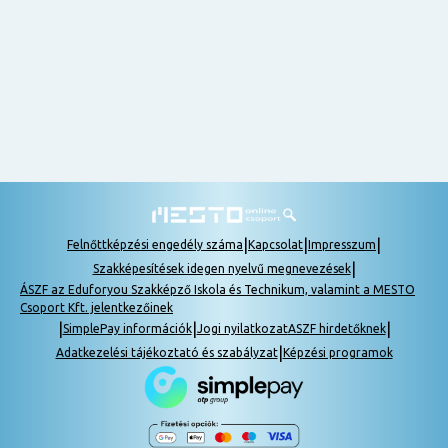
nem
tudok
részt
venni, be
lehet
pótolni a
tananyagot.
|
|
|
Felnőttképzési engedély száma
Kapcsolat
Impresszum
|
Szakképesítések idegen nyelvű megnevezések
ÁSZF az Eduforyou Szakképző Iskola és Technikum, valamint a MESTO
Csoport Kft. jelentkezőinek
|
|
|
SimplePay információk
Jogi nyilatkozat
ASZF hirdetőknek
|
Adatkezelési tájékoztató és szabályzat
Képzési programok