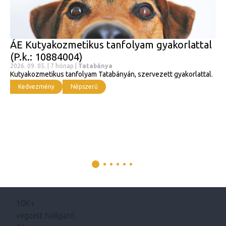
ÁE Kutyakozmetikus tanfolyam gyakorlattal
(P.k.: 10884004)
2026. 09. 05. | 7 hónap |
Tatabánya
Kutyakozmetikus tanfolyam Tatabányán, szervezett gyakorlattal.
Kedvezmény
Népszerű
10K+
végzett hallgató