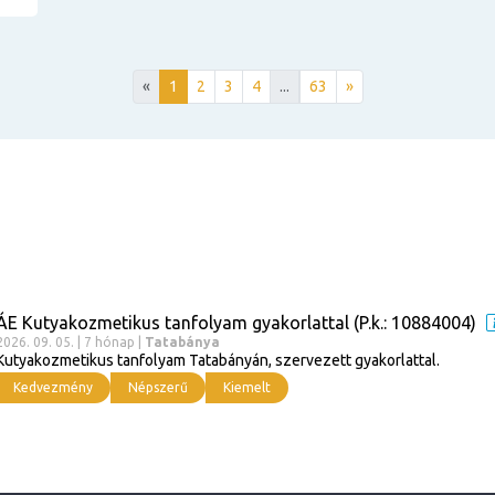
«
1
2
3
4
...
63
»
ÁE Kutyakozmetikus tanfolyam gyakorlattal (P.k.: 10884004)
2026. 09. 05. | 7 hónap |
Tatabánya
Kutyakozmetikus tanfolyam Tatabányán, szervezett gyakorlattal.
Kedvezmény
Népszerű
Kiemelt