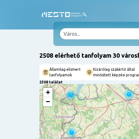
2508 elérhető tanfolyam 30 város
Államilag elismert
Kizárólag szakértő által
tanfolyamok
minősített képzési progr
2508 találat
+
−