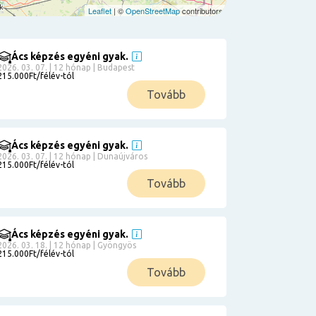
Leaflet
| ©
OpenStreetMap
contributors
Ács képzés egyéni gyak.
2026. 03. 07. | 12 hónap | Budapest
215.000Ft/félév-tól
Tovább
Ács képzés egyéni gyak.
2026. 03. 07. | 12 hónap | Dunaújváros
215.000Ft/félév-tól
Tovább
Ács képzés egyéni gyak.
2026. 03. 18. | 12 hónap | Gyöngyös
215.000Ft/félév-tól
Tovább