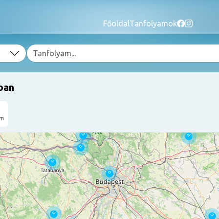
Főoldal
Tanfolyamok
ban
am