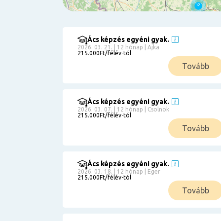
Ács képzés egyéni gyak.
Szűrés
2026. 03. 21. | 12 hónap | Ajka
215.000Ft/félév-tól
Pályakezdőknek
Tovább
Kismamáknak
Munkanélkülieknek
Kuponbeváltás
Ács képzés egyéni gyak.
2026. 03. 07. | 12 hónap | Csolnok
Érettségi
215.000Ft/félév-tól
8
általános
Tovább
50 000
0
3000000
Részletfizetéssel
Ács képzés egyéni gyak.
2026. 03. 18. | 12 hónap | Eger
215.000Ft/félév-tól
6
Tovább
0
12