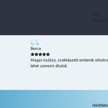
10K+
végzett 
Bence
zuper volt, mind
Magas tudású, szakképzett emberek oktatnak
hasznos és
lehet szerezni általuk
k is! Az oktatók
Felnőttkép