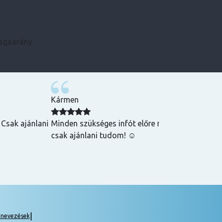
zsgaarány
Kármen
 Csak ajánlani
Minden szükséges infót előre megkaptam, szupe
csak ajánlani tudom! ☺️
|
gnevezések