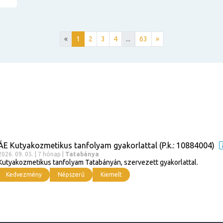
«
1
2
3
4
...
63
»
ÁE Kutyakozmetikus tanfolyam gyakorlattal (P.k.: 10884004)
2026. 09. 05. | 7 hónap |
Tatabánya
Kutyakozmetikus tanfolyam Tatabányán, szervezett gyakorlattal.
Kedvezmény
Népszerű
Kiemelt