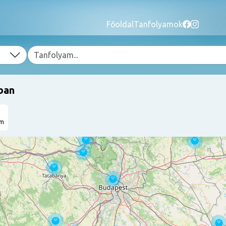
Főoldal
Tanfolyamok
ban
am