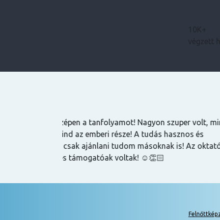
10K+
végzett 
Bence
zuper volt, mind
Magas tudású, szakképzett emberek oktatnak
hasznos és
lehet szerezni általuk
k is! Az oktatók
Felnőttkép