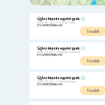
Ács képzés egyéni gyak.
Szűrés
2026. 09. 05. | 12 hónap | Ajka
215.000Ft/félév-tól
Pályakezdőknek
Tovább
Kismamáknak
Munkanélkülieknek
Kuponbeváltás
Ács képzés egyéni gyak.
2026. 09. 05. | 12 hónap | Csolnok
Érettségi
215.000Ft/félév-tól
8
általános
Tovább
50 000
0
3000000
Részletfizetéssel
Ács képzés egyéni gyak.
2026. 09. 05. | 12 hónap | Eger
215.000Ft/félév-tól
6
Tovább
0
12