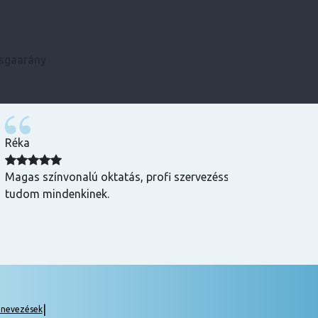
zsgaarány
Kármen
 Csak ajánlani
Minden szükséges infót előre megkaptam, szupe
csak ajánlani tudom! ☺️
|
gnevezések