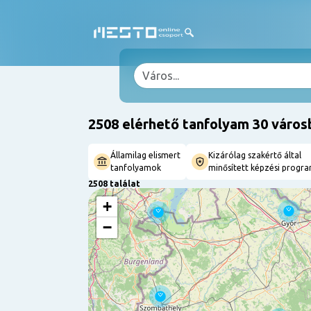
2508 elérhető tanfolyam 30 város
Államilag elismert
Kizárólag szakértő által
tanfolyamok
minősített képzési progr
2508 találat
+
−