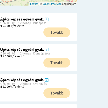
Leaflet
| ©
OpenStreetMap
contributors
Ács képzés egyéni gyak.
2026. 09. 05. | 12 hónap | Budapest
215.000Ft/félév-tól
Tovább
Ács képzés egyéni gyak.
2026. 09. 05. | 12 hónap | Dunaújváros
215.000Ft/félév-tól
Tovább
Ács képzés egyéni gyak.
2026. 09. 05. | 12 hónap | Gyöngyös
215.000Ft/félév-tól
Tovább