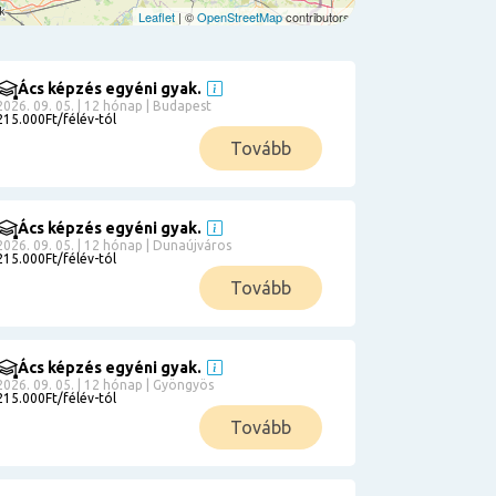
Leaflet
| ©
OpenStreetMap
contributors
Ács képzés egyéni gyak.
2026. 09. 05. | 12 hónap | Budapest
215.000Ft/félév-tól
Tovább
Ács képzés egyéni gyak.
2026. 09. 05. | 12 hónap | Dunaújváros
215.000Ft/félév-tól
Tovább
Ács képzés egyéni gyak.
2026. 09. 05. | 12 hónap | Gyöngyös
215.000Ft/félév-tól
Tovább