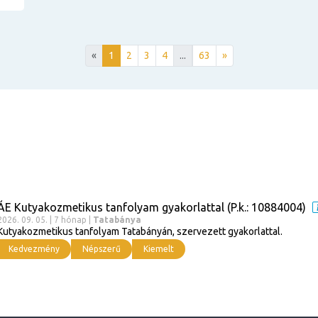
«
1
2
3
4
...
63
»
ÁE Kutyakozmetikus tanfolyam gyakorlattal (P.k.: 10884004)
2026. 09. 05. | 7 hónap |
Tatabánya
Kutyakozmetikus tanfolyam Tatabányán, szervezett gyakorlattal.
Kedvezmény
Népszerű
Kiemelt