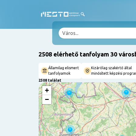
2508 elérhető tanfolyam 30 város
Államilag elismert
Kizárólag szakértő által
tanfolyamok
minősített képzési progr
2508 találat
+
−