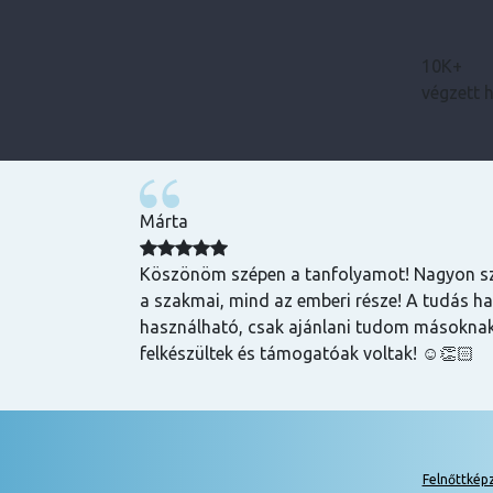
10K+
végzett 
Bence
zuper volt, mind
Magas tudású, szakképzett emberek oktatnak
hasznos és
lehet szerezni általuk
k is! Az oktatók
Felnőttkép