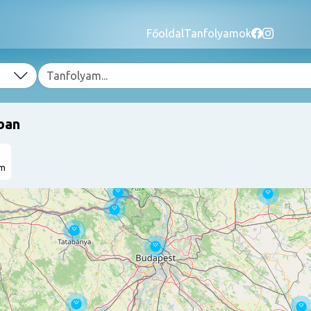
Főoldal
Tanfolyamok
ban
am