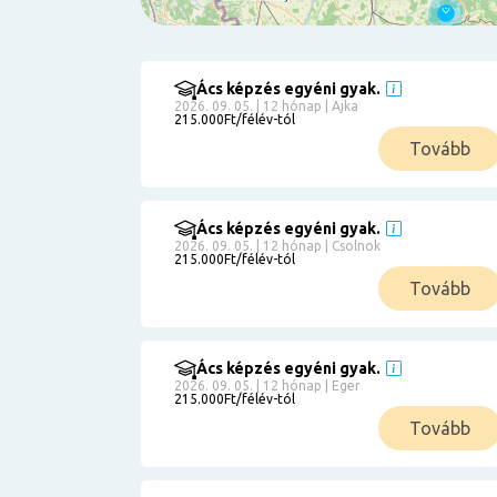
Ács képzés egyéni gyak.
Szűrés
2026. 09. 05. | 12 hónap | Ajka
215.000Ft/félév-tól
Pályakezdőknek
Tovább
Kismamáknak
Munkanélkülieknek
Kuponbeváltás
Ács képzés egyéni gyak.
2026. 09. 05. | 12 hónap | Csolnok
Érettségi
215.000Ft/félév-tól
8
általános
Tovább
50 000
0
3000000
Részletfizetéssel
Ács képzés egyéni gyak.
2026. 09. 05. | 12 hónap | Eger
215.000Ft/félév-tól
6
Tovább
0
12