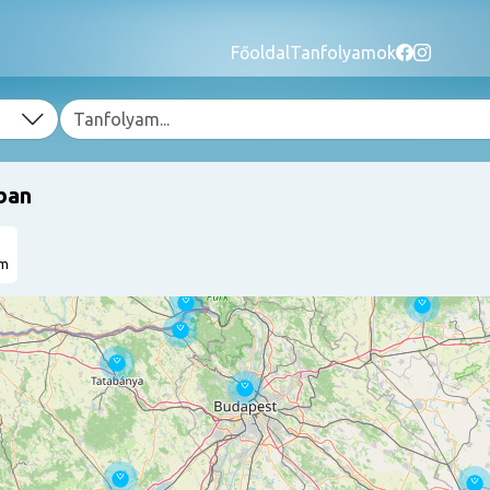
Főoldal
Tanfolyamok
ban
am