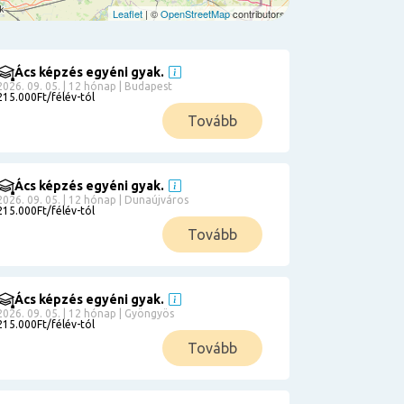
Leaflet
| ©
OpenStreetMap
contributors
Ács képzés egyéni gyak.
2026. 09. 05. | 12 hónap | Budapest
215.000Ft/félév-tól
Tovább
Ács képzés egyéni gyak.
2026. 09. 05. | 12 hónap | Dunaújváros
215.000Ft/félév-tól
Tovább
Ács képzés egyéni gyak.
2026. 09. 05. | 12 hónap | Gyöngyös
215.000Ft/félév-tól
Tovább