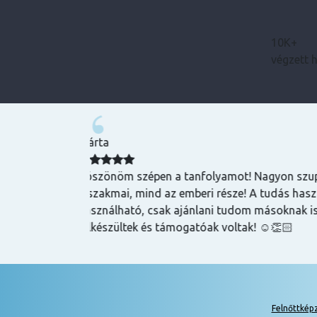
10K+
végzett 
Bence
zuper volt, mind
Magas tudású, szakképzett emberek oktatnak
hasznos és
lehet szerezni általuk
k is! Az oktatók
Felnőttkép