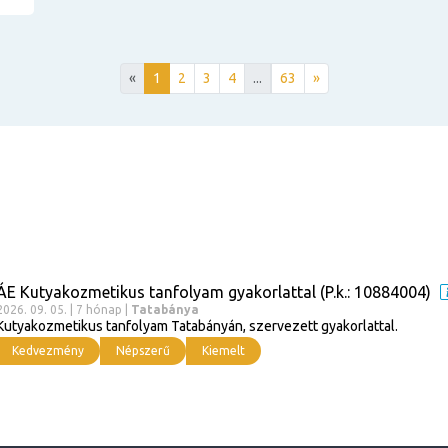
«
1
2
3
4
...
63
»
ÁE Kutyakozmetikus tanfolyam gyakorlattal (P.k.: 10884004)
2026. 09. 05. | 7 hónap |
Tatabánya
Kutyakozmetikus tanfolyam Tatabányán, szervezett gyakorlattal.
Kedvezmény
Népszerű
Kiemelt