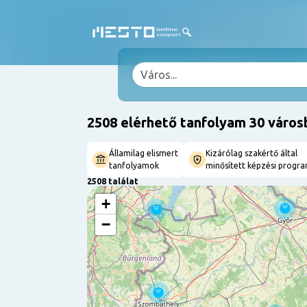
2508 elérhető tanfolyam 30 város
Államilag elismert
Kizárólag szakértő által
tanfolyamok
minősített képzési progr
2508 találat
+
−